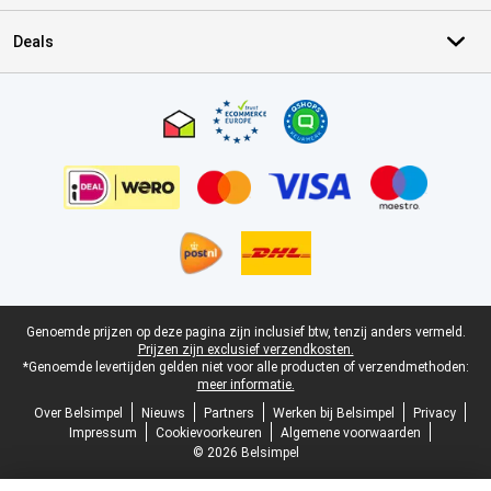
Deals
Certificaten, betaalmethoden, bezorgingsdienst partners
Juridische voettekst
Genoemde prijzen op deze pagina zijn inclusief btw, tenzij anders vermeld.
Prijzen zijn exclusief verzendkosten.
*Genoemde levertijden gelden niet voor alle producten of verzendmethoden:
meer informatie.
Over Belsimpel
Nieuws
Partners
Werken bij Belsimpel
Privacy
Impressum
Cookievoorkeuren
Algemene voorwaarden
© 2026 Belsimpel