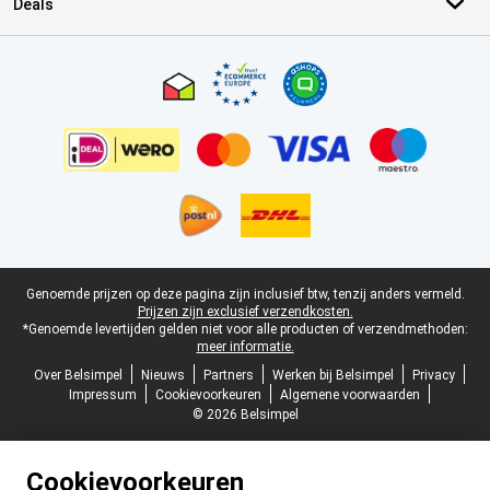
Deals
Certificaten, betaalmethoden, bezorgingsdienst partners
Juridische voettekst
Genoemde prijzen op deze pagina zijn inclusief btw, tenzij anders vermeld.
Prijzen zijn exclusief verzendkosten.
*Genoemde levertijden gelden niet voor alle producten of verzendmethoden:
meer informatie.
Over Belsimpel
Nieuws
Partners
Werken bij Belsimpel
Privacy
Impressum
Cookievoorkeuren
Algemene voorwaarden
© 2026 Belsimpel
Cookievoorkeuren