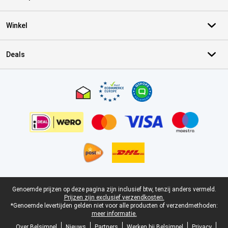
Winkel
Deals
Certificaten, betaalmethoden, bezorgingsdienst partners
Juridische voettekst
Genoemde prijzen op deze pagina zijn inclusief btw, tenzij anders vermeld.
Prijzen zijn exclusief verzendkosten.
*Genoemde levertijden gelden niet voor alle producten of verzendmethoden:
meer informatie.
Over Belsimpel
Nieuws
Partners
Werken bij Belsimpel
Privacy