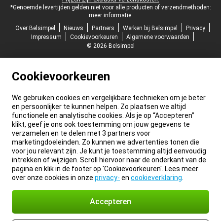
*Genoemde levertijden gelden niet voor alle producten of verzendmethoden:
meer informatie.
Over Belsimpel
Nieuws
Partners
Werken bij Belsimpel
Privacy
Impressum
Cookievoorkeuren
Algemene voorwaarden
© 2026 Belsimpel
Cookievoorkeuren
We gebruiken cookies en vergelijkbare technieken om je beter
en persoonlijker te kunnen helpen. Zo plaatsen we altijd
functionele en analytische cookies. Als je op “Accepteren”
klikt, geef je ons ook toestemming om jouw gegevens te
verzamelen en te delen met 3 partners voor
marketingdoeleinden. Zo kunnen we advertenties tonen die
voor jou relevant zijn. Je kunt je toestemming altijd eenvoudig
intrekken of wijzigen. Scroll hiervoor naar de onderkant van de
pagina en klik in de footer op 'Cookievoorkeuren'. Lees meer
over onze cookies in onze
privacy-
en
cookieverklaring
.
Accepteren