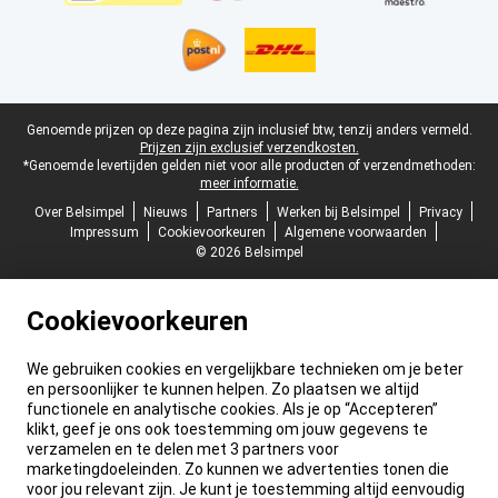
Juridische voettekst
Genoemde prijzen op deze pagina zijn inclusief btw, tenzij anders vermeld.
Prijzen zijn exclusief verzendkosten.
*Genoemde levertijden gelden niet voor alle producten of verzendmethoden:
meer informatie.
Over Belsimpel
Nieuws
Partners
Werken bij Belsimpel
Privacy
Impressum
Cookievoorkeuren
Algemene voorwaarden
© 2026 Belsimpel
Cookievoorkeuren
We gebruiken cookies en vergelijkbare technieken om je beter
en persoonlijker te kunnen helpen. Zo plaatsen we altijd
functionele en analytische cookies. Als je op “Accepteren”
klikt, geef je ons ook toestemming om jouw gegevens te
verzamelen en te delen met 3 partners voor
marketingdoeleinden. Zo kunnen we advertenties tonen die
voor jou relevant zijn. Je kunt je toestemming altijd eenvoudig