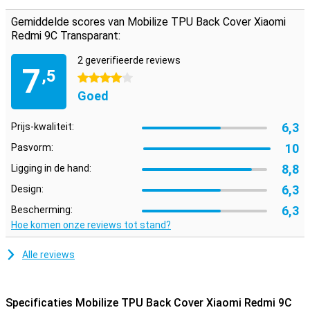
flexibel materiaal dat zijn vorm wel behoudt. De backcase sluit
daardoor perfect om je toestel en doordat het schokbestendig is,
Gemiddelde scores van Mobilize TPU Back Cover Xiaomi
zal het de schade beperken bij een valpartij. Daarnaast bevat de
Redmi 9C Transparant:
backcover uitsparingen voor de camera's, speakers en oplaadpunt.
2 geverifieerde reviews
7
,5
4 sterren
Goed
6,3
Prijs-kwaliteit:
10
Pasvorm:
8,8
Ligging in de hand:
6,3
Design:
6,3
Bescherming:
Hoe komen onze reviews tot stand?
Alle reviews
Specificaties Mobilize TPU Back Cover Xiaomi Redmi 9C