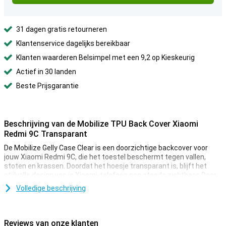
31 dagen gratis retourneren
Klantenservice dagelijks bereikbaar
Klanten waarderen Belsimpel met een 9,2 op Kieskeurig
Actief in 30 landen
Beste Prijsgarantie
Beschrijving van de Mobilize TPU Back Cover Xiaomi
Redmi 9C Transparant
De Mobilize Gelly Case Clear is een doorzichtige backcover voor
jouw Xiaomi Redmi 9C, die het toestel beschermt tegen vallen,
stoten en krassen. Doordat het hoesje transparant is, blijft het
stijlvolle design van je Xiaomi-telefoon nog steeds zichtbaar. Door
de opstaande randen ligt je toestel ook nooit plat op het display.
Volledige beschrijving
Schokabsorberend materiaal
Dit doorzichtige Xiaomi Redmi 9C-hoesje is gemaakt van TPU, een
Reviews van onze klanten