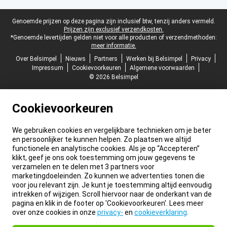
Juridische voettekst
Genoemde prijzen op deze pagina zijn inclusief btw, tenzij anders vermeld.
Prijzen zijn exclusief verzendkosten.
*Genoemde levertijden gelden niet voor alle producten of verzendmethoden:
meer informatie.
Over Belsimpel
Nieuws
Partners
Werken bij Belsimpel
Privacy
Impressum
Cookievoorkeuren
Algemene voorwaarden
© 2026 Belsimpel
Cookievoorkeuren
We gebruiken cookies en vergelijkbare technieken om je beter
en persoonlijker te kunnen helpen. Zo plaatsen we altijd
functionele en analytische cookies. Als je op “Accepteren”
klikt, geef je ons ook toestemming om jouw gegevens te
verzamelen en te delen met 3 partners voor
marketingdoeleinden. Zo kunnen we advertenties tonen die
voor jou relevant zijn. Je kunt je toestemming altijd eenvoudig
intrekken of wijzigen. Scroll hiervoor naar de onderkant van de
pagina en klik in de footer op 'Cookievoorkeuren'. Lees meer
over onze cookies in onze
privacy-
en
cookieverklaring
.