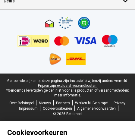
Deals
Certificaten, betaalmethoden, bezorgingsdienst partners
Juridische voettekst
Genoemde prijzen op deze pagina zijn inclusief btw, tenzij anders vermeld.
Prijzen zijn exclusief verzendkosten.
*Genoemde levertijden gelden niet voor alle producten of verzendmethoden:
meer informatie.
Over Belsimpel
Nieuws
Partners
Werken bij Belsimpel
Privacy
Impressum
Cookievoorkeuren
Algemene voorwaarden
© 2026 Belsimpel
Cookievoorkeuren