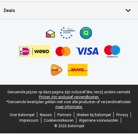
Deals
Certificaten, betaalmethoden, bezorgingsdienst partners
Juridische voettekst
Genoemde prijzen op deze pagina zijn inclusief btw, tenzij anders vermeld.
Prijzen zijn exclusief verzendkosten.
*Genoemde levertijden gelden niet voor alle producten of verzendmethoden:
meer informatie.
Over Belsimpel
Nieuws
Partners
Werken bij Belsimpel
Privacy
Impressum
Cookievoorkeuren
Algemene voorwaarden
© 2026 Belsimpel