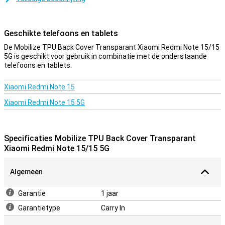
Een stevig hoesje voor een goede prijs
Doordat het hoesje van kunststof gemaakt is, biedt dit optimale
Geschikte telefoons en tablets
bescherming voor je toestel. Hier komt nog bij dat kunststof
hoesjes vaak niet zo duur zijn als andere hoesjes. Met een Back
De Mobilize TPU Back Cover Transparant Xiaomi Redmi Note 15/15
cover bescherm je je toestel en geef je je telefoon een nieuwe look!
5G is geschikt voor gebruik in combinatie met de onderstaande
Dit type hoesje bedekt de achterkant en zijkant van je smartphone,
telefoons en tablets.
zodat hier geen lelijke krassen of deuken op komen. Mobilize TPU
Back Cover Transparant Xiaomi Redmi Note 15/15 5G is gemaakt
Xiaomi Redmi Note 15
van flexibel TPU-materiaal. Dankzij dit materiaal sluit de case
perfect aan op je toestel. Verder voorkom je met deze TPU-case
Xiaomi Redmi Note 15 5G
krassen en deuken door scherpe voorwerpen, vuil, stof en
valpartijen.
Specificaties Mobilize TPU Back Cover Transparant
Xiaomi Redmi Note 15/15 5G
Algemeen
Garantie
1 jaar
Garantietype
Carry In