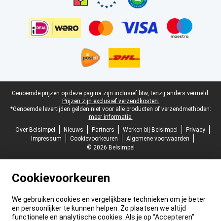
Juridische voettekst
Genoemde prijzen op deze pagina zijn inclusief btw, tenzij anders vermeld.
Prijzen zijn exclusief verzendkosten.
*Genoemde levertijden gelden niet voor alle producten of verzendmethoden:
meer informatie.
Over Belsimpel
Nieuws
Partners
Werken bij Belsimpel
Privacy
Impressum
Cookievoorkeuren
Algemene voorwaarden
© 2026 Belsimpel
Cookievoorkeuren
We gebruiken cookies en vergelijkbare technieken om je beter
en persoonlijker te kunnen helpen. Zo plaatsen we altijd
functionele en analytische cookies. Als je op “Accepteren”