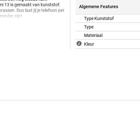
i 13 is gemaakt van kunststof.
Algemene Features
assen. Dus laat jij je telefoon per
minder zijn!
Type Kunststof
je telefoon beschermt tegen schade
Type
bescherming krijg je als je deze
Materiaal
Kleur