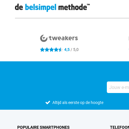
Externe winkelbeoordelingen
4,5
/ 5,0
4.5 sterren
Altijd als eerste op de hoogte
POPULAIRE SMARTPHONES
TELEFOO