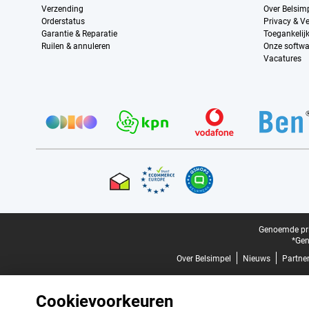
Verzending
Over Belsim
Orderstatus
Privacy & Ve
Garantie & Reparatie
Toegankelij
Ruilen & annuleren
Onze softwa
Vacatures
Provider partners
Certificaten, betaalmethoden, bezorgingsdienst partners
Juridische voettekst
Genoemde prij
*Gen
Over Belsimpel
Nieuws
Partne
Cookievoorkeuren