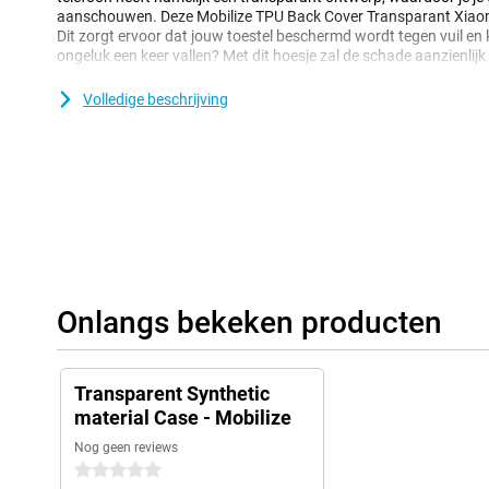
aanschouwen. Deze Mobilize TPU Back Cover Transparant Xiaom
Dit zorgt ervoor dat jouw toestel beschermd wordt tegen vuil en kr
ongeluk een keer vallen? Met dit hoesje zal de schade aanzienlijk 
Dit hoesje is een backcover, die de achterkant en zijkanten van 
Volledige beschrijving
en vuil. Het display wordt hierdoor niet beschermd, dus de beste 
backcover combineert met een screenprotector.
Onlangs bekeken producten
Transparent Synthetic
material Case - Mobilize
Nog geen reviews
0 sterren