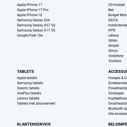
Apple iPhone 17
50+mobiel
Apple iPhone 17 Pro
Ben
Apple iPhone 16
Budget Mobi
Samsung Galaxy S26
DELTA
Samsung Galaxy A57 5G
hollandsni
Samsung Galaxy A17 5G
KPN
Google Pixel 10a
Lebara
Odido
Simpel
Simyo
Vodafone
Youfone
TABLETS
ACCESSO
Apple tablets
Hoesjes & C
Samsung tablets
Screenprote
Xiaomi tablets
Powerbank
OnePlus tablets
Oordopjes
Lenovo tablets
Koptelefoo
Tablets met abonnement
Smartwatch
Bluetooth s
Alle accesso
KLANTENSERVICE
BELSIMP