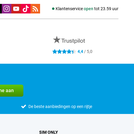
edia
Klantenservice
open
tot 23.59 uur
0
4,4
/ 5,0
4.4 sterren
me aan
De beste aanbiedingen op een rijtje
SIM ONLY