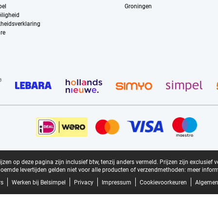
pel
Groningen
iligheid
kheidsverklaring
re
zen op deze pagina zijn inclusief btw, tenzij anders vermeld.
Prijzen zijn exclusief 
oemde levertijden gelden niet voor alle producten of verzendmethoden:
meer inform
rs
Werken bij Belsimpel
Privacy
Impressum
Cookievoorkeuren
Algemen