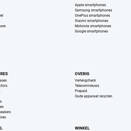
Apple smartphones
Samsung smartphones
el
OnePlus smartphones
Xiaomi smartphones
euwe
Motorola smartphones
Google smartphones
IRES
OVERIG
ases
Verlengcheck
ctors
Telecomnieuws
s
Prepaid
Oude apparaat recyclen
ns
es
peakers
ires
EL
WINKEL