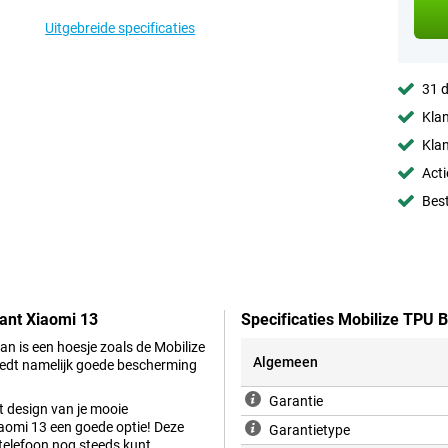
Uitgebreide specificaties
31 d
Klan
Klan
Acti
Best
ant Xiaomi 13
Specificaties Mobilize TPU 
an is een hoesje zoals de Mobilize
Algemeen
iedt namelijk goede bescherming
Garantie
et design van je mooie
aomi 13 een goede optie! Deze
Garantietype
 telefoon nog steeds kunt