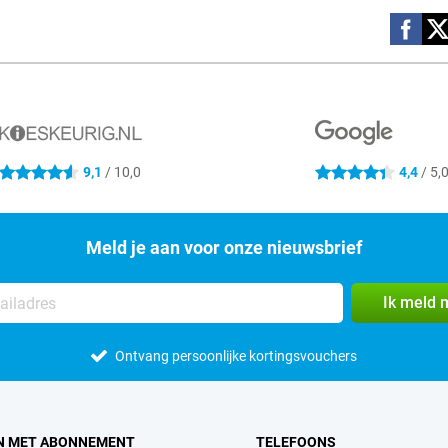
Social m
9,1
/ 10,0
4,4
/ 5,
4.6 sterren
4.4 sterren
Meld je aan voor onze nieuwsbrief
Ik meld 
Ontvang persoonlijke kortingsvouchers
N MET ABONNEMENT
TELEFOONS