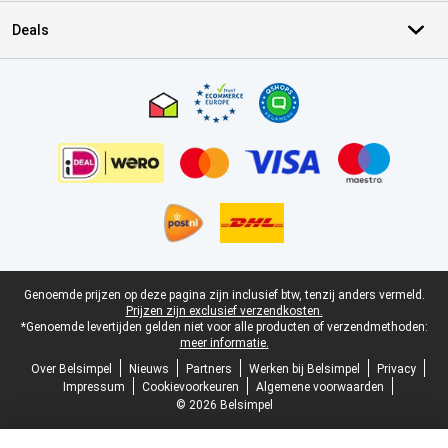
Deals
Certificaten, betaalmethoden, bezorgingsdienst partners
Juridische voettekst
Genoemde prijzen op deze pagina zijn inclusief btw, tenzij anders vermeld.
Prijzen zijn exclusief verzendkosten.
*Genoemde levertijden gelden niet voor alle producten of verzendmethoden:
meer informatie.
Over Belsimpel
Nieuws
Partners
Werken bij Belsimpel
Privacy
Impressum
Cookievoorkeuren
Algemene voorwaarden
© 2026 Belsimpel