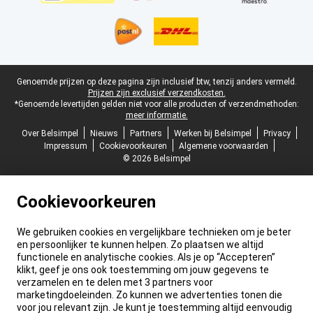
Juridische voettekst
Genoemde prijzen op deze pagina zijn inclusief btw, tenzij anders vermeld.
Prijzen zijn exclusief verzendkosten.
*Genoemde levertijden gelden niet voor alle producten of verzendmethoden:
meer informatie.
Over Belsimpel
Nieuws
Partners
Werken bij Belsimpel
Privacy
Impressum
Cookievoorkeuren
Algemene voorwaarden
© 2026 Belsimpel
Cookievoorkeuren
We gebruiken cookies en vergelijkbare technieken om je beter
en persoonlijker te kunnen helpen. Zo plaatsen we altijd
functionele en analytische cookies. Als je op “Accepteren”
klikt, geef je ons ook toestemming om jouw gegevens te
verzamelen en te delen met 3 partners voor
marketingdoeleinden. Zo kunnen we advertenties tonen die
voor jou relevant zijn. Je kunt je toestemming altijd eenvoudig