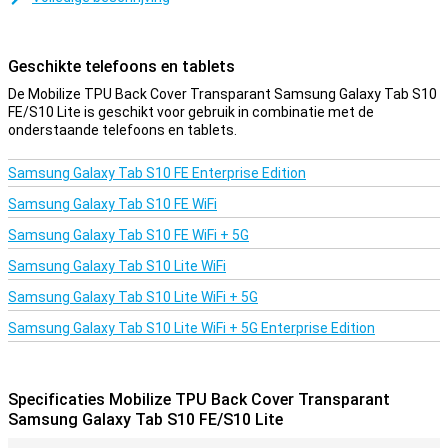
genieten van de kleur van jouw tablet. De cover is gemaakt van
zacht, flexibel TPU materiaal en vormt zich mooi om je Samsung
Galaxy Tab S10 FE/S10 Lite heen. Ook zijn er uitsparingen voor de
Geschikte telefoons en tablets
camera, poorten en knoppen; zodat je alle functies gewoon kunt
gebruiken.
De Mobilize TPU Back Cover Transparant Samsung Galaxy Tab S10
FE/S10 Lite is geschikt voor gebruik in combinatie met de
onderstaande telefoons en tablets.
Samsung Galaxy Tab S10 FE Enterprise Edition
Samsung Galaxy Tab S10 FE WiFi
Samsung Galaxy Tab S10 FE WiFi + 5G
Samsung Galaxy Tab S10 Lite WiFi
Samsung Galaxy Tab S10 Lite WiFi + 5G
Samsung Galaxy Tab S10 Lite WiFi + 5G Enterprise Edition
Specificaties Mobilize TPU Back Cover Transparant
Samsung Galaxy Tab S10 FE/S10 Lite