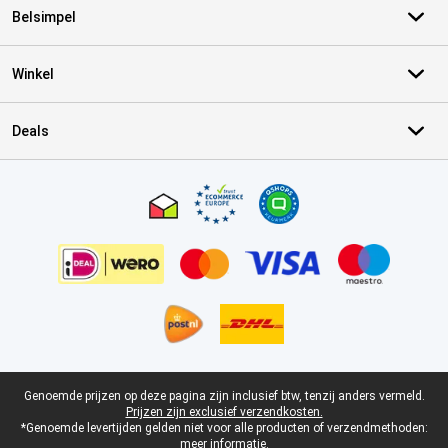
Belsimpel
Winkel
Deals
Certificaten, betaalmethoden, bezorgingsdienst partners
Juridische voettekst
Genoemde prijzen op deze pagina zijn inclusief btw, tenzij anders vermeld.
Prijzen zijn exclusief verzendkosten.
*Genoemde levertijden gelden niet voor alle producten of verzendmethoden:
meer informatie.