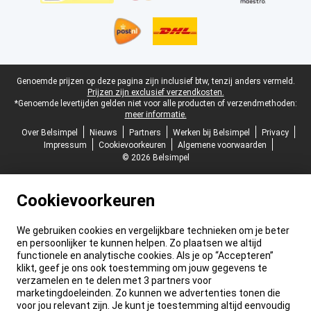
Juridische voettekst
Genoemde prijzen op deze pagina zijn inclusief btw, tenzij anders vermeld.
Prijzen zijn exclusief verzendkosten.
*Genoemde levertijden gelden niet voor alle producten of verzendmethoden:
meer informatie.
Over Belsimpel
Nieuws
Partners
Werken bij Belsimpel
Privacy
Impressum
Cookievoorkeuren
Algemene voorwaarden
© 2026 Belsimpel
Cookievoorkeuren
We gebruiken cookies en vergelijkbare technieken om je beter
en persoonlijker te kunnen helpen. Zo plaatsen we altijd
functionele en analytische cookies. Als je op “Accepteren”
klikt, geef je ons ook toestemming om jouw gegevens te
verzamelen en te delen met 3 partners voor
marketingdoeleinden. Zo kunnen we advertenties tonen die
voor jou relevant zijn. Je kunt je toestemming altijd eenvoudig