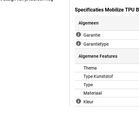
Specificaties Mobilize TPU 
Algemeen
bescherming voor je toestel. Hier
re hoesjes. Dit hoesje is een
Garantie
rmt tegen schade en vuil. Het
krijg je als je deze backcover
Garantietype
Algemene Features
Thema
Type Kunststof
Type
Materiaal
Kleur