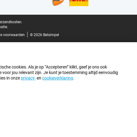
verzendkosten.
atie.
e voorwaarden
© 2026 Belsimpel
sche cookies. Als je op “Accepteren” klikt, geef je ons ook
oor jou relevant zijn. Je kunt je toestemming altijd eenvoudig
kies in onze
privacy-
en
cookieverklaring
.