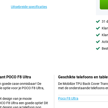
Uitgebreide specificaties
31 d
Klan
Klan
Acti
Best
ant POCO F8 Ultra
Geschikte telefoons en table
een goede case onmisbaar! De
De Mobilize TPU Back Cover Trans
 optie voor je POCO F8 Ultra,
met de onderstaande telefoons en
Poco F8 Ultra
et design van je mooie
O F8 Ultra een goede optie! Dit
t design van je telefoon nog