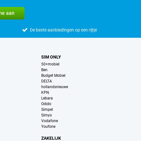
me aan
De beste aanbiedingen op een rijtje
SIM ONLY
50+mobiel
Ben
Budget Mobiel
DELTA
hollandsnieuwe
KPN
Lebara
Odido
Simpel
Simyo
Vodafone
Youfone
ZAKELIJK