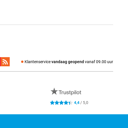
Klantenservice
vandaag geopend
vanaf 09.00 uur
0
4,4
/ 5,0
4.4 sterren