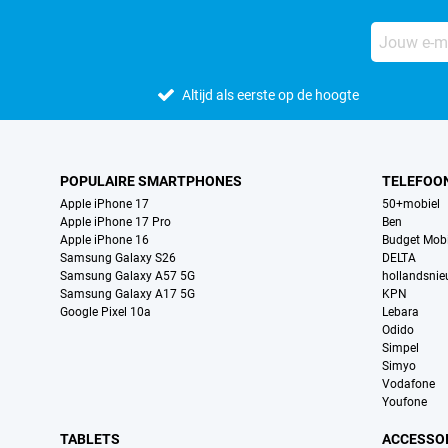
Altijd als eerste op de hoogte
POPULAIRE SMARTPHONES
TELEFOO
Apple iPhone 17
50+mobiel
Apple iPhone 17 Pro
Ben
Apple iPhone 16
Budget Mobi
Samsung Galaxy S26
DELTA
Samsung Galaxy A57 5G
hollandsni
Samsung Galaxy A17 5G
KPN
Google Pixel 10a
Lebara
Odido
Simpel
Simyo
Vodafone
Youfone
TABLETS
ACCESSO