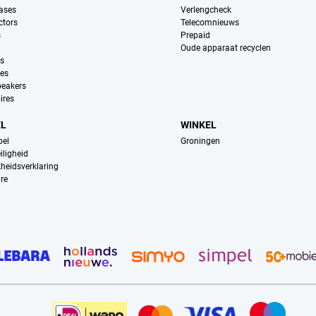
ases
Verlengcheck
ctors
Telecomnieuws
s
Prepaid
Oude apparaat recyclen
ns
es
peakers
ires
EL
WINKEL
pel
Groningen
iligheid
kheidsverklaring
re