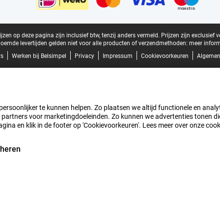
zen op deze pagina zijn inclusief btw, tenzij anders vermeld.
Prijzen zijn exclusief 
oemde levertijden gelden niet voor alle producten of verzendmethoden:
meer inform
rs
Werken bij Belsimpel
Privacy
Impressum
Cookievoorkeuren
Algemen
rsoonlijker te kunnen helpen. Zo plaatsen we altijd functionele en analyti
artners voor marketingdoeleinden. Zo kunnen we advertenties tonen die v
agina en klik in de footer op 'Cookievoorkeuren'. Lees meer over onze coo
eheren