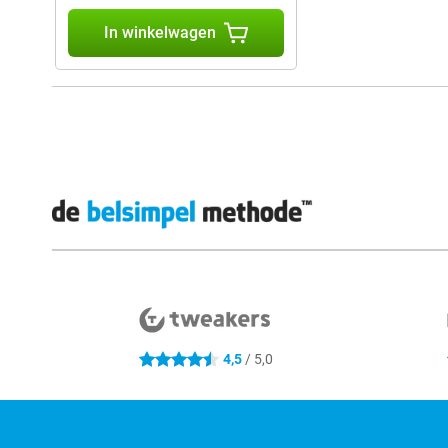
In winkelwagen
Externe winkelbeoordelingen
4,5
/ 5,0
4.5 sterren