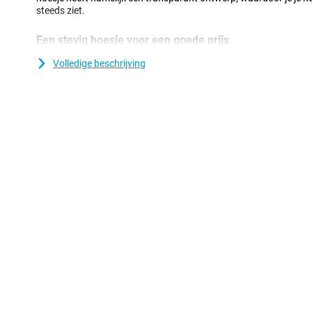
steeds ziet.
Een stevig hoesje voor een goede prijs
Doordat het hoesje van kunststof gemaakt is, biedt dit optimale 
Volledige beschrijving
komt nog bij dat kunststof hoesjes vaak niet zo duur zijn als ande
backcover, die de achterkant en zijkanten van je telefoon besche
display wordt hierdoor niet beschermd, dus de beste bescherming 
combineert met een screenprotector.