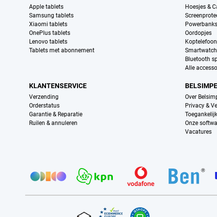
Apple tablets
Hoesjes & C
Samsung tablets
Screenprote
Xiaomi tablets
Powerbank
OnePlus tablets
Oordopjes
Lenovo tablets
Koptelefoo
Tablets met abonnement
Smartwatch
Bluetooth s
Alle accesso
KLANTENSERVICE
BELSIMP
Verzending
Over Belsim
Orderstatus
Privacy & Ve
Garantie & Reparatie
Toegankelij
Ruilen & annuleren
Onze softwa
Vacatures
Provider partners
Certificaten, betaalmethoden, bezorgingsdienst partners