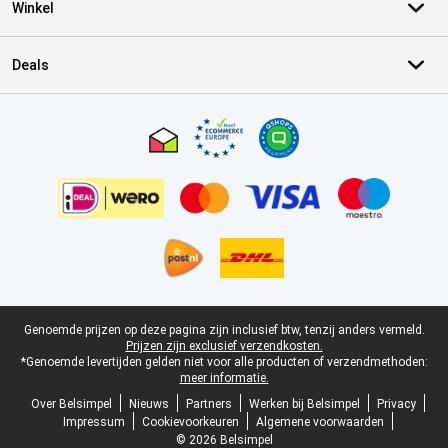
Winkel
Deals
Certificaten, betaalmethoden, bezorgingsdienst partners
Juridische voettekst
Genoemde prijzen op deze pagina zijn inclusief btw, tenzij anders vermeld.
Prijzen zijn exclusief verzendkosten.
*Genoemde levertijden gelden niet voor alle producten of verzendmethoden:
meer informatie.
Over Belsimpel
Nieuws
Partners
Werken bij Belsimpel
Privacy
Impressum
Cookievoorkeuren
Algemene voorwaarden
© 2026 Belsimpel