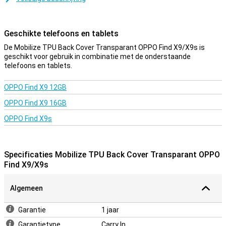
hoesjes, maar dat is niet zonder reden! Transparant vloekt met
geen enkele kleur, past bij elke telefoon en is nooit saai.
Geschikte telefoons en tablets
Een stevig hoesje voor een goede prijs
De Mobilize TPU Back Cover Transparant OPPO Find X9/X9s is
Doordat het hoesje van kunststof gemaakt is, biedt dit optimale
geschikt voor gebruik in combinatie met de onderstaande
bescherming voor je toestel. Hier komt nog bij dat kunststof
telefoons en tablets.
hoesjes vaak niet zo duur zijn als andere hoesjes. Deze backcover
beschermt de achterkant en de zijkanten van je smartphone tegen
krassen, barsten en vuil. Het scherm is niet bedekt, dus als je deze
OPPO Find X9 12GB
wilt beschermen heb je een screenprotector nodig.
OPPO Find X9 16GB
OPPO Find X9s
Specificaties Mobilize TPU Back Cover Transparant OPPO
Find X9/X9s
Algemeen
Garantie
1 jaar
Garantietype
Carry In