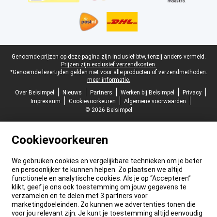
Juridische voettekst
Genoemde prijzen op deze pagina zijn inclusief btw, tenzij anders vermeld.
Prijzen zijn exclusief verzendkosten.
*Genoemde levertijden gelden niet voor alle producten of verzendmethoden:
meer informatie.
Over Belsimpel
Nieuws
Partners
Werken bij Belsimpel
Privacy
Impressum
Cookievoorkeuren
Algemene voorwaarden
© 2026 Belsimpel
Cookievoorkeuren
We gebruiken cookies en vergelijkbare technieken om je beter
en persoonlijker te kunnen helpen. Zo plaatsen we altijd
functionele en analytische cookies. Als je op “Accepteren”
klikt, geef je ons ook toestemming om jouw gegevens te
verzamelen en te delen met 3 partners voor
marketingdoeleinden. Zo kunnen we advertenties tonen die
voor jou relevant zijn. Je kunt je toestemming altijd eenvoudig