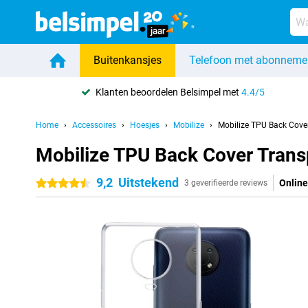
Buitenkansjes
Telefoon met abonneme
Klanten beoordelen Belsimpel met
4.4/5
Home
Accessoires
Hoesjes
Mobilize
Mobilize TPU Back Cove
Mobilize TPU Back Cover Tran
9,2
Uitstekend
Online
4.5 sterren
3 geverifieerde reviews