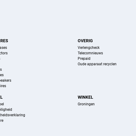
IRES
OVERIG
ases
Verlengcheck
ctors
Telecomnieuws
s
Prepaid
Oude apparaat recyclen
ns
es
peakers
ires
EL
WINKEL
pel
Groningen
iligheid
kheidsverklaring
re