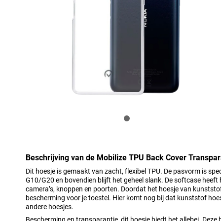
Beschrijving van de Mobilize TPU Back Cover Transpa
Dit hoesje is gemaakt van zacht, flexibel TPU. De pasvorm is sp
G10/G20 en bovendien blijft het geheel slank. De softcase heeft
camera’s, knoppen en poorten. Doordat het hoesje van kunststof 
bescherming voor je toestel. Hier komt nog bij dat kunststof hoes
andere hoesjes.
Bescherming en transparantie, dit hoesje biedt het allebei. Deze