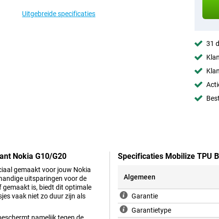
Uitgebreide specificaties
31 d
Klan
Klan
Acti
Best
rant Nokia G10/G20
Specificaties Mobilize TPU
eciaal gemaakt voor jouw Nokia
Algemeen
 handige uitsparingen voor de
gemaakt is, biedt dit optimale
jes vaak niet zo duur zijn als
Garantie
Garantietype
 beschermt namelijk tegen de