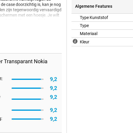
e case doorzichtig is, kan je nog
Algemene Features
llen zijn tegenwoordig vervaardigd
eschermen met een hoesje. Je wilt
Type Kunststof
Nokia G10/G20 eenvoudig door voor
Type
Materiaal
Kleur
r Transparant Nokia
9,2
t:
9,2
9,2
e
9,2
9,2
: