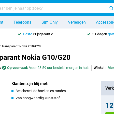
nt
Telefoons
Sim Only
Verlengen
Accessoir
Beste
Prijsgarantie
31 dagen
grat
r Transparant Nokia G10/G20
sparant Nokia G10/G20
:
Op voorraad:
Voor 23:59 uur besteld, morgen in huis
Winkel:
Mor
Klanten zijn blij met:
Verk
Beschermt de hoeken en randen
Van hoogwaardig kunststof
12