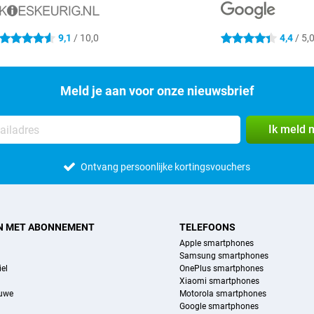
9,1
/ 10,0
4,4
/ 5,
4.6 sterren
4.4 sterren
Meld je aan voor onze nieuwsbrief
Ik meld 
Ontvang persoonlijke kortingsvouchers
N MET ABONNEMENT
TELEFOONS
Apple smartphones
Samsung smartphones
el
OnePlus smartphones
Xiaomi smartphones
euwe
Motorola smartphones
Google smartphones