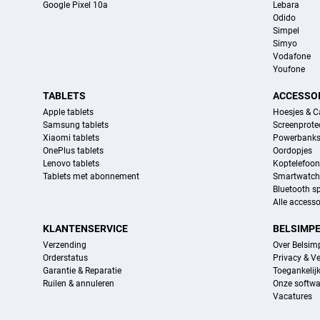
Google Pixel 10a
Lebara
Odido
Simpel
Simyo
Vodafone
Youfone
TABLETS
ACCESSO
Apple tablets
Hoesjes & C
Samsung tablets
Screenprote
Xiaomi tablets
Powerbank
OnePlus tablets
Oordopjes
Lenovo tablets
Koptelefoo
Tablets met abonnement
Smartwatch
Bluetooth s
Alle accesso
KLANTENSERVICE
BELSIMP
Verzending
Over Belsim
Orderstatus
Privacy & Ve
Garantie & Reparatie
Toegankelij
Ruilen & annuleren
Onze softwa
Vacatures