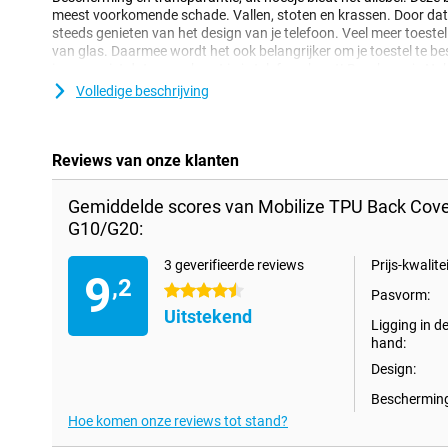
meest voorkomende schade. Vallen, stoten en krassen. Door dat d
steeds genieten van het design van je telefoon. Veel meer toeste
van glas. Daarmee wordt het ook belangrijker om je toestel te b
immers niet dat er een barst in je telefoon komt! Bescherm je 
deze backcover te kiezen.
Volledige beschrijving
Reviews van onze klanten
Gemiddelde scores van Mobilize TPU Back Cove
G10/G20:
3 geverifieerde reviews
Prijs-kwalitei
9
,2
4.5 sterren
Pasvorm:
Uitstekend
Ligging in d
hand:
Design:
Bescherming
Hoe komen onze reviews tot stand?