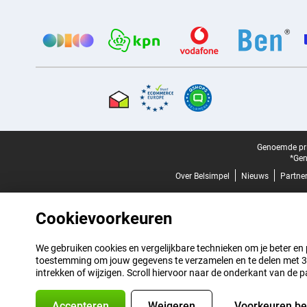
Provider partners
Certificaten, betaalmethoden, bezorgingsdienst partners
Juridische voettekst
Genoemde prij
*Gen
Over Belsimpel
Nieuws
Partne
Cookievoorkeuren
We gebruiken cookies en vergelijkbare technieken om je beter en pe
toestemming om jouw gegevens te verzamelen en te delen met 3 p
intrekken of wijzigen. Scroll hiervoor naar de onderkant van de p
Accepteren
Weigeren
Voorkeuren b