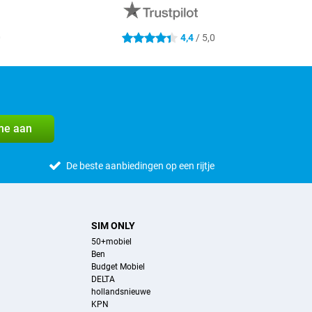
0
4,4
/ 5,0
4.4 sterren
me aan
De beste aanbiedingen op een rijtje
SIM ONLY
50+mobiel
Ben
Budget Mobiel
DELTA
hollandsnieuwe
KPN