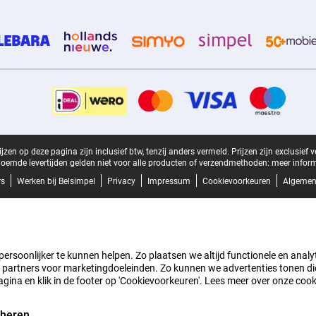
zen op deze pagina zijn inclusief btw, tenzij anders vermeld.
Prijzen zijn exclusief 
oemde levertijden gelden niet voor alle producten of verzendmethoden:
meer inform
rs
Werken bij Belsimpel
Privacy
Impressum
Cookievoorkeuren
Algemen
rsoonlijker te kunnen helpen. Zo plaatsen we altijd functionele en analyti
artners voor marketingdoeleinden. Zo kunnen we advertenties tonen die v
agina en klik in de footer op 'Cookievoorkeuren'. Lees meer over onze coo
eheren