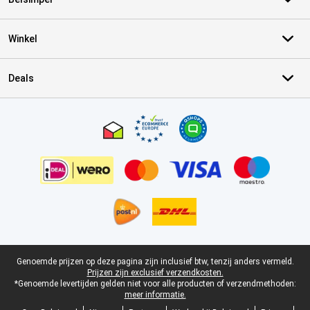
Winkel
Deals
Certificaten, betaalmethoden, bezorgingsdienst partners
Juridische voettekst
Genoemde prijzen op deze pagina zijn inclusief btw, tenzij anders vermeld.
Prijzen zijn exclusief verzendkosten.
*Genoemde levertijden gelden niet voor alle producten of verzendmethoden:
meer informatie.