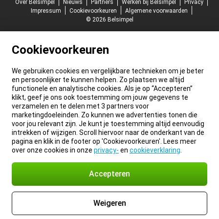
Over Belsimpel
Nieuws
Partners
Werken bij Belsimpel
Privacy
Impressum
Cookievoorkeuren
Algemene voorwaarden
© 2026 Belsimpel
Cookievoorkeuren
We gebruiken cookies en vergelijkbare technieken om je beter
en persoonlijker te kunnen helpen. Zo plaatsen we altijd
functionele en analytische cookies. Als je op “Accepteren”
klikt, geef je ons ook toestemming om jouw gegevens te
verzamelen en te delen met 3 partners voor
marketingdoeleinden. Zo kunnen we advertenties tonen die
voor jou relevant zijn. Je kunt je toestemming altijd eenvoudig
intrekken of wijzigen. Scroll hiervoor naar de onderkant van de
pagina en klik in de footer op 'Cookievoorkeuren'. Lees meer
over onze cookies in onze
privacy-
en
cookieverklaring
.
Accepteren
Weigeren