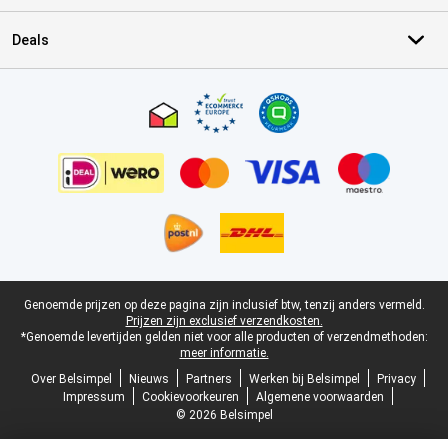
Deals
Certificaten, betaalmethoden, bezorgingsdienst partners
Juridische voettekst
Genoemde prijzen op deze pagina zijn inclusief btw, tenzij anders vermeld.
Prijzen zijn exclusief verzendkosten.
*Genoemde levertijden gelden niet voor alle producten of verzendmethoden:
meer informatie.
Over Belsimpel
Nieuws
Partners
Werken bij Belsimpel
Privacy
Impressum
Cookievoorkeuren
Algemene voorwaarden
© 2026 Belsimpel