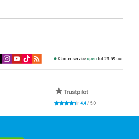
edia
Klantenservice
open
tot 23.59 uur
0
4,4
/ 5,0
4.4 sterren