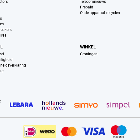
ctors
Telecomnieuws
s
Prepaid
Oude apparaat recyclen
ns
es
peakers
ires
EL
WINKEL
pel
Groningen
iligheid
kheidsverklaring
re