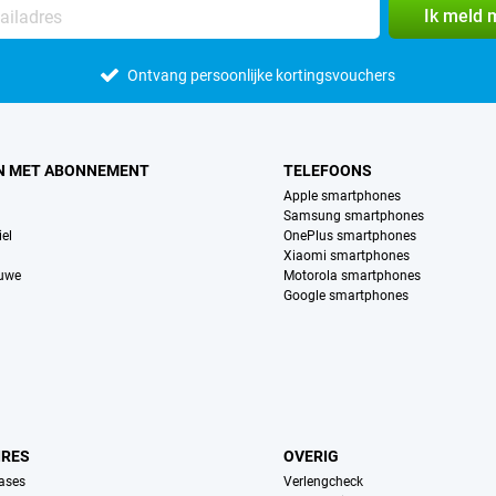
Ik meld 
Ontvang persoonlijke kortingsvouchers
N MET ABONNEMENT
TELEFOONS
Apple smartphones
Samsung smartphones
el
OnePlus smartphones
Xiaomi smartphones
euwe
Motorola smartphones
Google smartphones
IRES
OVERIG
ases
Verlengcheck