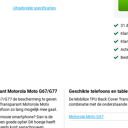
Uitgebreide specificaties
31 d
Klan
Klan
Acti
Best
rant Motorola Moto G67/G77
Geschikte telefoons en table
G67/G77 de bescherming te geven
De Mobilize TPU Back Cover Tran
er Transparant Motorola Moto
combinatie met de onderstaande t
efoon zo lang mogelijk mee gaat.
Motorola Moto G67
 je mooie smartphone? Dan is de
 goede optie! Dit hoesje heeft
 steeds kunt aanschouwen.