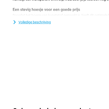
Een stevig hoesje voor een goede prijs
Doordat het hoesje van kunststof gemaakt is, biedt dit optimale 
komt nog bij dat kunststof hoesjes vaak niet zo duur zijn als and
Volledige beschrijving
bedekt de achterkant en zijkant van je smartphone, zodat hier ge
komen.