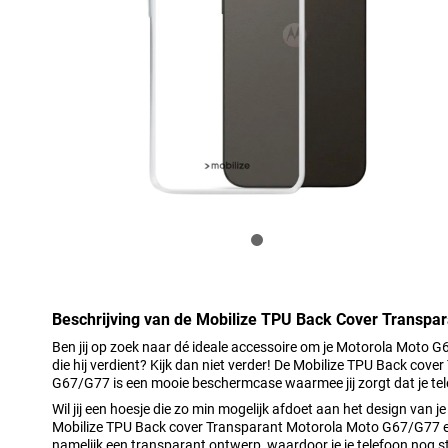
Beschrijving van de Mobilize TPU Back Cover Transpa
Ben jij op zoek naar dé ideale accessoire om je Motorola Moto 
die hij verdient? Kijk dan niet verder! De Mobilize TPU Back cov
G67/G77 is een mooie beschermcase waarmee jij zorgt dat je tel
Wil jij een hoesje die zo min mogelijk afdoet aan het design van
Mobilize TPU Back cover Transparant Motorola Moto G67/G77 een
namelijk een transparant ontwerp, waardoor je je telefoon nog