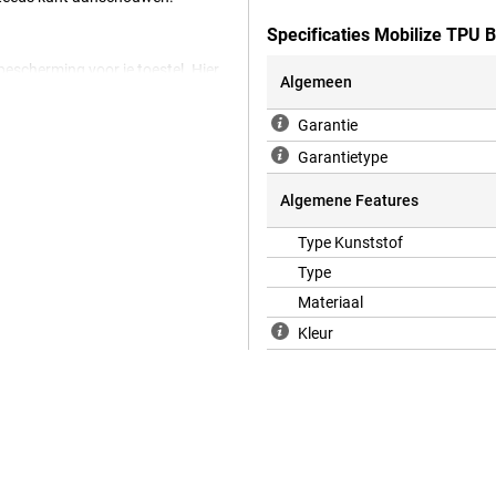
Specificaties Mobilize TPU
bescherming voor je toestel. Hier
Algemeen
ere hoesjes. Dit type hoesje
en lelijke krassen of deuken op
Garantie
Garantietype
Algemene Features
Type Kunststof
Type
Materiaal
Kleur