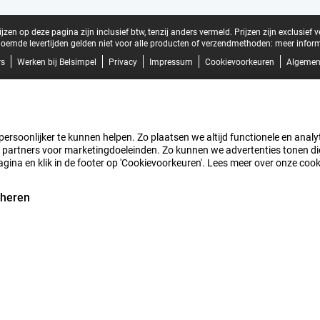
zen op deze pagina zijn inclusief btw, tenzij anders vermeld.
Prijzen zijn exclusief 
oemde levertijden gelden niet voor alle producten of verzendmethoden:
meer inform
rs
Werken bij Belsimpel
Privacy
Impressum
Cookievoorkeuren
Algemen
rsoonlijker te kunnen helpen. Zo plaatsen we altijd functionele en analyti
artners voor marketingdoeleinden. Zo kunnen we advertenties tonen die v
agina en klik in de footer op 'Cookievoorkeuren'. Lees meer over onze coo
eheren