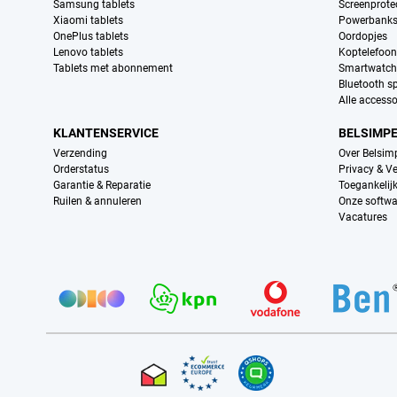
Samsung tablets
Screenprote
Xiaomi tablets
Powerbank
OnePlus tablets
Oordopjes
Lenovo tablets
Koptelefoo
Tablets met abonnement
Smartwatch
Bluetooth s
Alle accesso
KLANTENSERVICE
BELSIMP
Verzending
Over Belsim
Orderstatus
Privacy & Ve
Garantie & Reparatie
Toegankelij
Ruilen & annuleren
Onze softwa
Vacatures
Provider partners
Certificaten, betaalmethoden, bezorgingsdienst partners