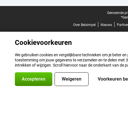
Juridische voettekst
Genoemde prij
*Gen
Over Belsimpel
Nieuws
Partne
Cookievoorkeuren
We gebruiken cookies en vergelijkbare technieken om je beter en pe
toestemming om jouw gegevens te verzamelen en te delen met 3 p
intrekken of wijzigen. Scroll hiervoor naar de onderkant van de p
Accepteren
Weigeren
Voorkeuren b