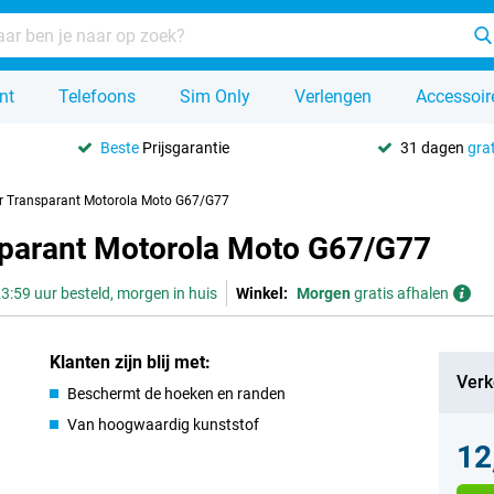
nt
Telefoons
Sim Only
Verlengen
Accessoir
Beste
Prijsgarantie
31 dagen
grat
r Transparant Motorola Moto G67/G77
sparant Motorola Moto G67/G77
3:59 uur besteld, morgen in huis
Winkel:
Morgen
gratis afhalen
Klanten zijn blij met:
Verk
Beschermt de hoeken en randen
Van hoogwaardig kunststof
12