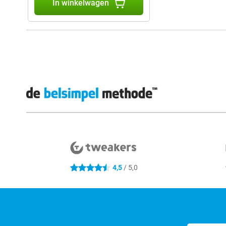
In winkelwagen
Externe winkelbeoordelingen
4,5
/ 5,0
4.5 sterren