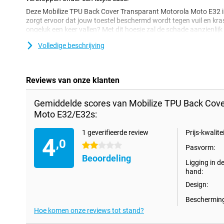
Deze Mobilize TPU Back Cover Transparant Motorola Moto E32 i
zorgt ervoor dat jouw toestel beschermd wordt tegen vuil en krasse
ongeluk een keer vallen? Met dit hoesje zal de schade aanzienlij
bedek je de achterkant en zijkanten van je telefoon, zodat je mind
Volledige beschrijving
deuken op je toestel!Deze hoes is gemaakt van TPU. Dit is een fl
zorgt voor goede bescherming van je smartphone. Zo wordt de k
wat kleiner en houd je je telefoon langer mooi.
Reviews van onze klanten
Gemiddelde scores van Mobilize TPU Back Cove
Moto E32/E32s:
1 geverifieerde review
Prijs-kwalitei
4
,0
2 sterren
Pasvorm:
Beoordeling
Ligging in d
hand:
Design:
Bescherming
Hoe komen onze reviews tot stand?