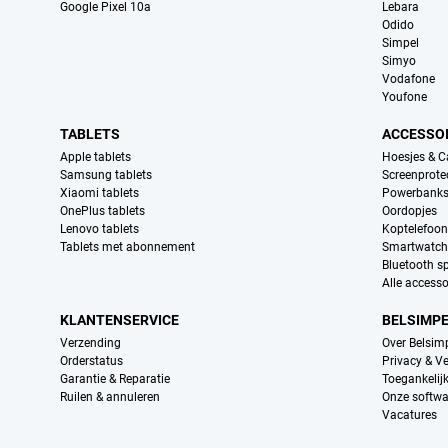
Google Pixel 10a
Lebara
Odido
Simpel
Simyo
Vodafone
Youfone
TABLETS
ACCESSO
Apple tablets
Hoesjes & C
Samsung tablets
Screenprote
Xiaomi tablets
Powerbank
OnePlus tablets
Oordopjes
Lenovo tablets
Koptelefoo
Tablets met abonnement
Smartwatch
Bluetooth s
Alle accesso
KLANTENSERVICE
BELSIMP
Verzending
Over Belsim
Orderstatus
Privacy & Ve
Garantie & Reparatie
Toegankelij
Ruilen & annuleren
Onze softwa
Vacatures