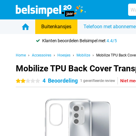
Buitenkansjes
Telefoon met abonneme
Klanten beoordelen Belsimpel met
4.4/5
Home
Accessoires
Hoesjes
Mobilize
Mobilize TPU Back Cove
Mobilize TPU Back Cover Tran
4
Beoordeling
Niet me
2 sterren
1 geverifieerde review