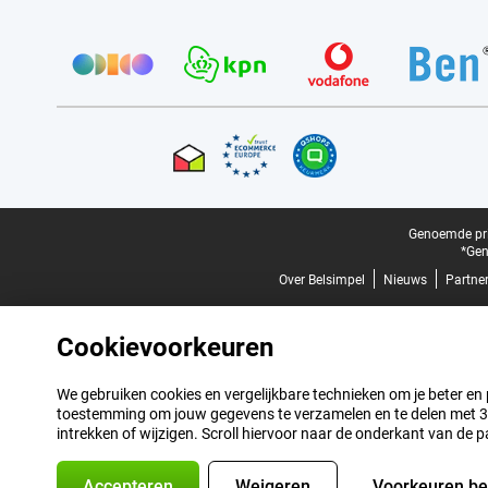
Provider partners
Certificaten, betaalmethoden, bezorgingsdienst partners
Juridische voettekst
Genoemde prij
*Gen
Over Belsimpel
Nieuws
Partne
Cookievoorkeuren
We gebruiken cookies en vergelijkbare technieken om je beter en pe
toestemming om jouw gegevens te verzamelen en te delen met 3 p
intrekken of wijzigen. Scroll hiervoor naar de onderkant van de p
Accepteren
Weigeren
Voorkeuren b