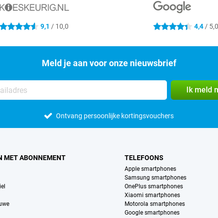
9,1
/ 10,0
4,4
/ 5,
4.6 sterren
4.4 sterren
Meld je aan voor onze nieuwsbrief
Ik meld 
Ontvang persoonlijke kortingsvouchers
N MET ABONNEMENT
TELEFOONS
Apple smartphones
Samsung smartphones
el
OnePlus smartphones
Xiaomi smartphones
euwe
Motorola smartphones
Google smartphones