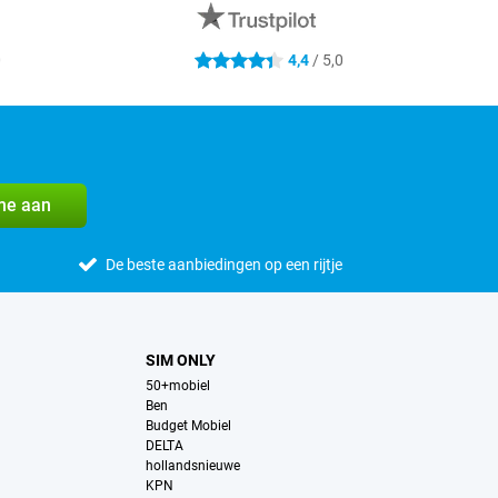
0
4,4
/ 5,0
4.4 sterren
me aan
De beste aanbiedingen op een rijtje
SIM ONLY
50+mobiel
Ben
Budget Mobiel
DELTA
hollandsnieuwe
KPN