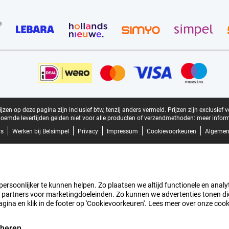
zen op deze pagina zijn inclusief btw, tenzij anders vermeld.
Prijzen zijn exclusief 
oemde levertijden gelden niet voor alle producten of verzendmethoden:
meer inform
rs
Werken bij Belsimpel
Privacy
Impressum
Cookievoorkeuren
Algemen
rsoonlijker te kunnen helpen. Zo plaatsen we altijd functionele en analyti
artners voor marketingdoeleinden. Zo kunnen we advertenties tonen die v
agina en klik in de footer op 'Cookievoorkeuren'. Lees meer over onze coo
eheren