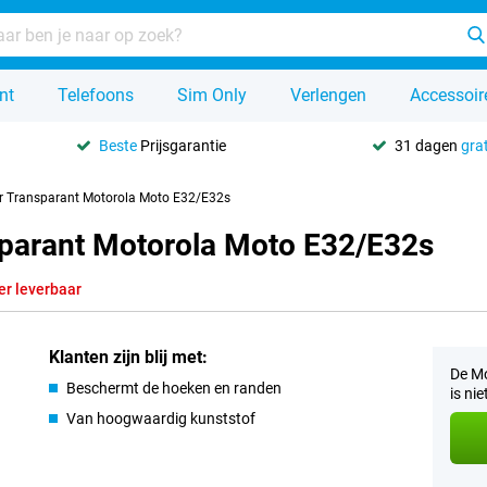
nt
Telefoons
Sim Only
Verlengen
Accessoir
Beste
Prijsgarantie
31 dagen
grat
r Transparant Motorola Moto E32/E32s
sparant Motorola Moto E32/E32s
er leverbaar
Klanten zijn blij met:
De Mo
Beschermt de hoeken en randen
is ni
Van hoogwaardig kunststof