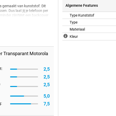
Algemene Features
s gemaakt van kunststof. Dit
n. Dus laat jij je telefoon per
k minder zijn!Met een backcover
Type Kunststof
er kans hebt op lelijke krassen en
Type
exibele vorm van kunststof en
ans op schade, zoals krassen,
Materiaal
Kleur
r Transparant Motorola
2,5
t:
2,5
2,5
e
5,0
7,5
: