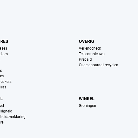
IRES
OVERIG
ases
Verlengcheck
ctors
Telecomnieuws
s
Prepaid
Oude apparaat recyclen
ns
es
peakers
ires
EL
WINKEL
pel
Groningen
iligheid
kheidsverklaring
re