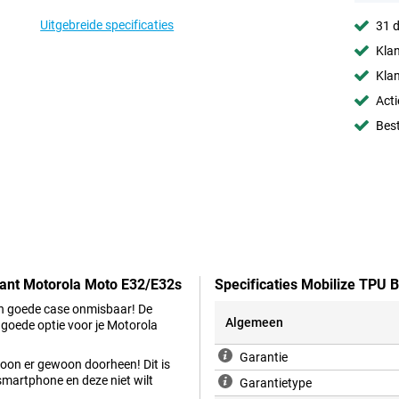
Uitgebreide specificaties
31 d
Klan
Klan
Acti
Best
rant Motorola Moto E32/E32s
Specificaties Mobilize TPU
een goede case onmisbaar! De
Algemeen
goede optie voor je Motorola
Garantie
efoon er gewoon doorheen! Dit is
smartphone en deze niet wilt
Garantietype