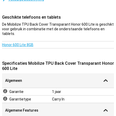
Een stevig hoesje voor een goede prijs
Doordat het hoesje van kunststof gemaakt is, biedt dit optimale
bescherming voor je toestel. Hier komt nog bij dat kunststof
Geschikte telefoons en tablets
hoesjes vaak niet zo duur zijn als andere hoesjes. Dit hoesje is een
backcover, die de achterkant en zijkanten van je telefoon
De Mobilize TPU Back Cover Transparant Honor 600 Lite is geschikt
beschermt tegen schade en vuil. Het display wordt hierdoor niet
voor gebruik in combinatie met de onderstaande telefoons en
beschermd, dus de beste bescherming krijg je als je deze
tablets.
backcover combineert met een screenprotector.
Honor 600 Lite 8GB
Specificaties Mobilize TPU Back Cover Transparant Honor
600 Lite
Algemeen
Garantie
1 jaar
Garantietype
Carry In
Algemene Features