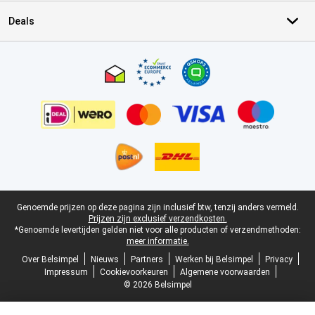
Deals
Certificaten, betaalmethoden, bezorgingsdienst partners
Juridische voettekst
Genoemde prijzen op deze pagina zijn inclusief btw, tenzij anders vermeld.
Prijzen zijn exclusief verzendkosten.
*Genoemde levertijden gelden niet voor alle producten of verzendmethoden:
meer informatie.
Over Belsimpel
Nieuws
Partners
Werken bij Belsimpel
Privacy
Impressum
Cookievoorkeuren
Algemene voorwaarden
© 2026 Belsimpel