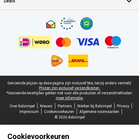
Deals
Certificaten, betaalmethoden, bezorgingsdienst partners
Juridische voettekst
Genoemde prijzen op deze pagina zijn inclusief btw, tenzij anders vermeld.
Prijzen zijn exclusief verzendkosten.
*Genoemde levertijden gelden niet voor alle producten of verzendmethoden:
meer informatie.
Over Belsimpel
Nieuws
Partners
Werken bij Belsimpel
Privacy
Impressum
Cookievoorkeuren
Algemene voorwaarden
© 2026 Belsimpel
Cookievoorkeuren