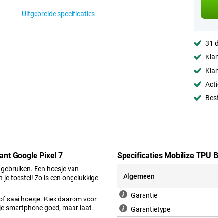
Uitgebreide specificaties
31 d
Klan
Klan
Acti
Best
ant Google Pixel 7
Specificaties Mobilize TPU 
n gebruiken. Een hoesje van
Algemeen
je toestel! Zo is een ongelukkige
Garantie
k of saai hoesje. Kies daarom voor
 je smartphone goed, maar laat
Garantietype