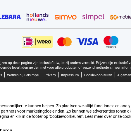
zen op deze pagina zijn inclusief btw, tenzij anders vermeld.
Prijzen zijn exclusief 
oemde levertijden gelden niet voor alle producten of verzendmethoden:
meer inform
rs
Werken bij Belsimpel
Privacy
Impressum
Cookievoorkeuren
Algemen
rsoonlijker te kunnen helpen. Zo plaatsen we altijd functionele en analyti
artners voor marketingdoeleinden. Zo kunnen we advertenties tonen die v
agina en klik in de footer op 'Cookievoorkeuren'. Lees meer over onze coo
eheren