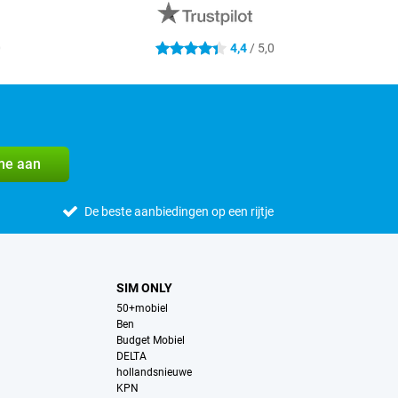
0
4,4
/ 5,0
4.4 sterren
me aan
De beste aanbiedingen op een rijtje
SIM ONLY
50+mobiel
Ben
Budget Mobiel
DELTA
hollandsnieuwe
KPN