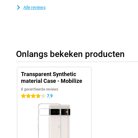
Alle reviews
Onlangs bekeken producten
Transparent Synthetic
material Case - Mobilize
8 geverifieerde reviews
7,9
4 sterren