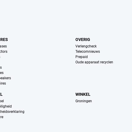
IRES
OVERIG
ases
Verlengcheck
ctors
Telecomnieuws
s
Prepaid
Oude apparaat recyclen
ns
es
peakers
ires
EL
WINKEL
pel
Groningen
iligheid
kheidsverklaring
re