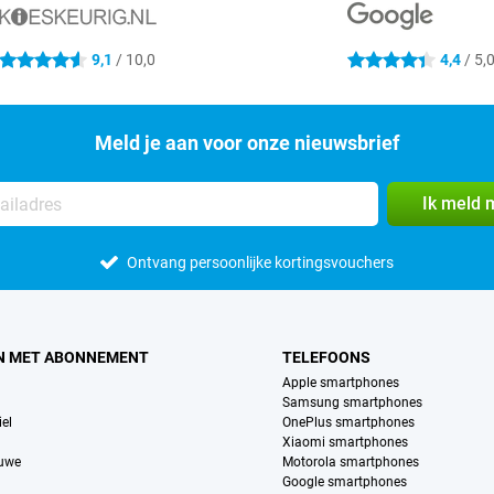
9,1
/ 10,0
4,4
/ 5,
4.6 sterren
4.4 sterren
Meld je aan voor onze nieuwsbrief
Ik meld 
Ontvang persoonlijke kortingsvouchers
N MET ABONNEMENT
TELEFOONS
Apple smartphones
Samsung smartphones
el
OnePlus smartphones
Xiaomi smartphones
euwe
Motorola smartphones
Google smartphones