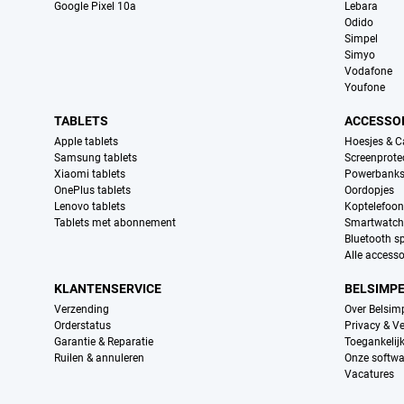
Google Pixel 10a
Lebara
Odido
Simpel
Simyo
Vodafone
Youfone
TABLETS
ACCESSO
Apple tablets
Hoesjes & C
Samsung tablets
Screenprote
Xiaomi tablets
Powerbank
OnePlus tablets
Oordopjes
Lenovo tablets
Koptelefoo
Tablets met abonnement
Smartwatch
Bluetooth s
Alle accesso
KLANTENSERVICE
BELSIMP
Verzending
Over Belsim
Orderstatus
Privacy & Ve
Garantie & Reparatie
Toegankelij
Ruilen & annuleren
Onze softwa
Vacatures