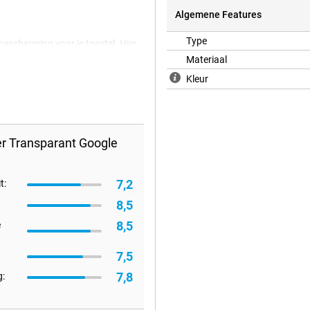
Algemene Features
Type
bescherming voor je toestel. Hier
ere hoesjes. Veel meer toestellen
Materiaal
elangrijker om je toestel te
Kleur
in je telefoon komt! Bescherm je
 cover is gemaakt van zacht,
en. Ook zijn er uitsparingen voor
unt gebruiken.
r Transparant Google
7,2
t:
8,5
8,5
e
7,5
7,8
: