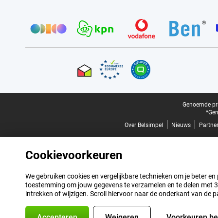
Provider partners
Certificaten, betaalmethoden, bezorgingsdienst partners
Juridische voettekst
Genoemde prij
*Gen
Over Belsimpel
Nieuws
Partne
Cookievoorkeuren
We gebruiken cookies en vergelijkbare technieken om je beter en pe
toestemming om jouw gegevens te verzamelen en te delen met 3 p
intrekken of wijzigen. Scroll hiervoor naar de onderkant van de p
Accepteren
Weigeren
Voorkeuren b