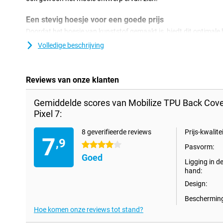
Een stevig hoesje voor een goede prijs
Doordat het hoesje van kunststof gemaakt is, biedt dit optimale 
komt nog bij dat kunststof hoesjes vaak niet zo duur zijn als and
Volledige beschrijving
zijn tegenwoordig vervaardigd van glas. Daarmee wordt het ook b
beschermen met een hoesje. Je wilt immers niet dat er een barst 
Google Pixel 7 eenvoudig door voor deze backcover te kiezen. De
flexibel TPU materiaal en vormt zich mooi om je Google Pixel 7 he
Reviews van onze klanten
de camera, poorten en knoppen; zodat je alle functies gewoon k
Gemiddelde scores van Mobilize TPU Back Cove
Pixel 7:
8 geverifieerde reviews
Prijs-kwalitei
7
,9
4 sterren
Pasvorm:
Goed
Ligging in d
hand:
Design:
Bescherming
Hoe komen onze reviews tot stand?