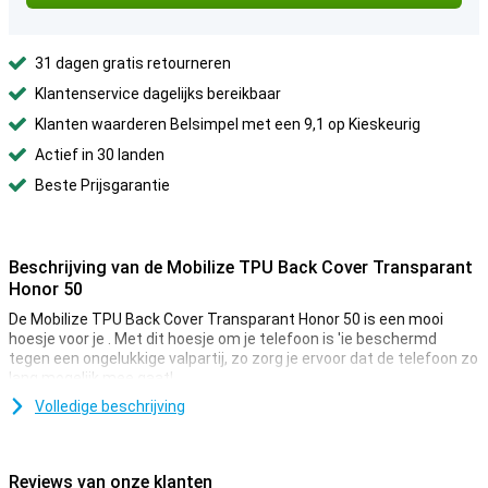
31 dagen gratis retourneren
Klantenservice dagelijks bereikbaar
Klanten waarderen Belsimpel met een 9,1 op Kieskeurig
Actief in 30 landen
Beste Prijsgarantie
Beschrijving van de Mobilize TPU Back Cover Transparant
Honor 50
De Mobilize TPU Back Cover Transparant Honor 50 is een mooi
hoesje voor je . Met dit hoesje om je telefoon is 'ie beschermd
tegen een ongelukkige valpartij, zo zorg je ervoor dat de telefoon zo
lang mogelijk mee gaat!
Kun jij soms een beetje onhandig zijn en ligt jouw toestel regelmatig
Volledige beschrijving
ineens op de grond? Dan is een stevig hoesje onmisbaar! Met deze
kunststoffen case beschem jij jouw tegen deuken en krassen. Met
een backcover bedek je de achterkant en zijkanten van je telefoon,
Reviews van onze klanten
zodat je minder kans hebt op lelijke krassen en deuken op je