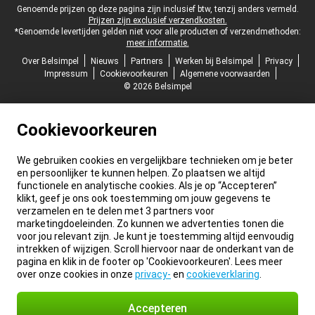
Juridische voettekst
Genoemde prijzen op deze pagina zijn inclusief btw, tenzij anders vermeld.
Prijzen zijn exclusief verzendkosten.
*Genoemde levertijden gelden niet voor alle producten of verzendmethoden:
meer informatie.
Over Belsimpel
Nieuws
Partners
Werken bij Belsimpel
Privacy
Impressum
Cookievoorkeuren
Algemene voorwaarden
© 2026 Belsimpel
Cookievoorkeuren
We gebruiken cookies en vergelijkbare technieken om je beter
en persoonlijker te kunnen helpen. Zo plaatsen we altijd
functionele en analytische cookies. Als je op “Accepteren”
klikt, geef je ons ook toestemming om jouw gegevens te
verzamelen en te delen met 3 partners voor
marketingdoeleinden. Zo kunnen we advertenties tonen die
voor jou relevant zijn. Je kunt je toestemming altijd eenvoudig
intrekken of wijzigen. Scroll hiervoor naar de onderkant van de
pagina en klik in de footer op 'Cookievoorkeuren'. Lees meer
over onze cookies in onze
privacy-
en
cookieverklaring
.
Accepteren