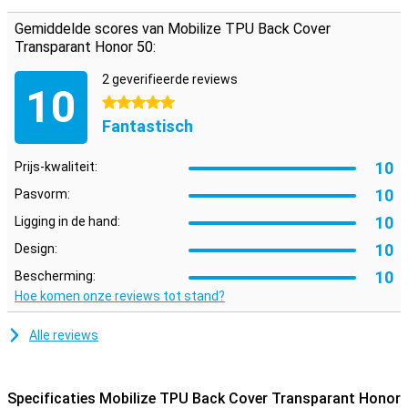
toestel!
Gemiddelde scores van Mobilize TPU Back Cover
Dit hoesje is gemaakt van zacht, flexibel TPU. De pasvorm is
Transparant Honor 50:
speciaal gemaakt voor jouw en bovendien blijft het geheel slank. De
softcase heeft handige uitsparingen voor de camera’s, knoppen en
2 geverifieerde reviews
poorten. Ben jij op zoek naar een hoesje die zo min mogelijk afdoet
10
aan het design van je mooie smartphone? Dan is de Mobilize TPU
5 sterren
Back Cover Transparant Honor 50 een goede optie! Deze telefoon
Fantastisch
heeft namelijk een transparant ontwerp, waardoor je je telefoon
nog steeds kunt aanschouwen.
10
Prijs-kwaliteit:
10
Pasvorm:
10
Ligging in de hand:
10
Design:
10
Bescherming:
Hoe komen onze reviews tot stand?
Alle reviews
Specificaties Mobilize TPU Back Cover Transparant Honor