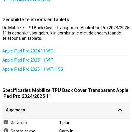
jouw toestel goed wordt beschermd tegen krassen en deuken. Zo
blijft jouw Apple iPad Pro 2024/2025 11 langer mooi!
Geschikte telefoons en tablets
Bescherming en transparantie
De Mobilize TPU Back Cover Transparant Apple iPad Pro 2024/2025
Bescherming en transparantie, dit hoesje biedt het allebei. Deze
11 is geschikt voor gebruik in combinatie met de onderstaande
beschermt namelijk tegen de meest voorkomende schade. Vallen,
telefoons en tablets.
stoten en krassen. Door dat de case doorzichtig is, kan je nog
steeds genieten van het design van je nieuwe iPad. Deze hoes is
gemaakt van TPU. Dit is een flexibele vorm van kunststof en zorgt
Apple iPad Pro 2024 11 WiFi
voor goede bescherming van je toestel. Zo wordt de kans op
Apple iPad Pro 2025 11 WiFi
schade, zoals krassen, wat kleiner en houd je je tablet langer mooi.
Apple iPad Pro 2025 11 WiFi + 5G
Specificaties Mobilize TPU Back Cover Transparant Apple
iPad Pro 2024/2025 11
Algemeen
Garantie
1 jaar
Garantietype
Carry In