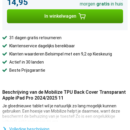
14,95
morgen
gratis
in huis
In winkelwagen
31 dagen gratis retourneren
Klantenservice dagelijks bereikbaar
Klanten waarderen Belsimpel met een 9,2 op Kieskeurig
Actief in 30 landen
Beste Prijsgarantie
Beschrijving van de Mobilize TPU Back Cover Transparant
Apple iPad Pro 2024/2025 11
Je gloednieuwe tablet wil je natuurlijk zo lang mogelijk kunnen
gebruiken. Een hoesje van Mobilize helpt je daarmee, want deze
beschermt de behuizing van je toestel! Zo is een ongelukkige
valpartij echt niet meer zo erg.
Deze case is gemaakt van stevig kunststof, wat ervoor zorgt dat
Volledige beschrijving