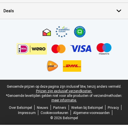
Deals
Certificaten, betaalmethoden, bezorgingsdienst partners
Juridische voettekst
Genoemde prijzen op deze pagina zijn inclusief btw, tenzij anders vermeld.
Prijzen zijn exclusief verzendkosten.
*Genoemde levertijden gelden niet voor alle producten of verzendmethoden:
meer informatie.
Over Belsimpel
Nieuws
Partners
Werken bij Belsimpel
Privacy
Impressum
Cookievoorkeuren
Algemene voorwaarden
© 2026 Belsimpel