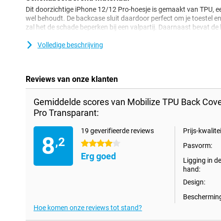
Dit doorzichtige iPhone 12/12 Pro-hoesje is gemaakt van TPU, een
wel behoudt. De backcase sluit daardoor perfect om je toestel e
zal het de schade beperken bij een valpartij. Daarnaast bevat d
camera's, speakers en oplaadpunt.
Volledige beschrijving
Reviews van onze klanten
Gemiddelde scores van Mobilize TPU Back Cove
Pro Transparant:
19 geverifieerde reviews
Prijs-kwalitei
8
,2
4 sterren
Pasvorm:
Erg goed
Ligging in d
hand:
Design:
Bescherming
Hoe komen onze reviews tot stand?