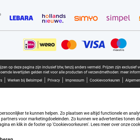
zen op deze pagina zijn inclusief btw, tenzij anders vermeld.
Prijzen zijn exclusief 
oemde levertijden gelden niet voor alle producten of verzendmethoden:
meer inform
rs
Werken bij Belsimpel
Privacy
Impressum
Cookievoorkeuren
Algemen
rsoonlijker te kunnen helpen. Zo plaatsen we altijd functionele en analyti
artners voor marketingdoeleinden. Zo kunnen we advertenties tonen die v
agina en klik in de footer op 'Cookievoorkeuren'. Lees meer over onze coo
eheren