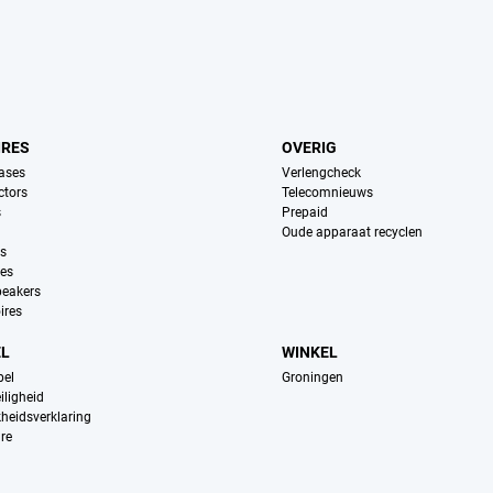
IRES
OVERIG
ases
Verlengcheck
ctors
Telecomnieuws
s
Prepaid
Oude apparaat recyclen
ns
es
peakers
ires
EL
WINKEL
pel
Groningen
iligheid
kheidsverklaring
re