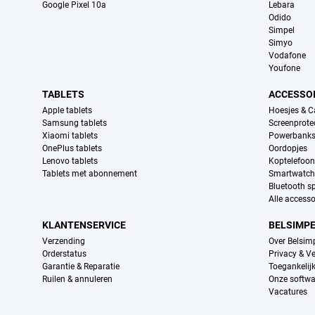
Google Pixel 10a
Lebara
Odido
Simpel
Simyo
Vodafone
Youfone
TABLETS
ACCESSO
Apple tablets
Hoesjes & C
Samsung tablets
Screenprote
Xiaomi tablets
Powerbank
OnePlus tablets
Oordopjes
Lenovo tablets
Koptelefoo
Tablets met abonnement
Smartwatch
Bluetooth s
Alle accesso
KLANTENSERVICE
BELSIMP
Verzending
Over Belsim
Orderstatus
Privacy & Ve
Garantie & Reparatie
Toegankelij
Ruilen & annuleren
Onze softwa
Vacatures