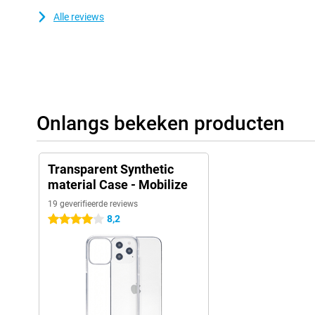
Alle reviews
Onlangs bekeken producten
Transparent Synthetic
material Case - Mobilize
19 geverifieerde reviews
8,2
4 sterren