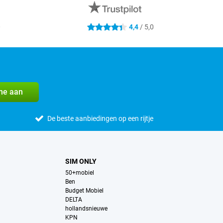
0
4,4
/ 5,0
4.4 sterren
me aan
De beste aanbiedingen op een rijtje
SIM ONLY
50+mobiel
Ben
Budget Mobiel
DELTA
hollandsnieuwe
KPN