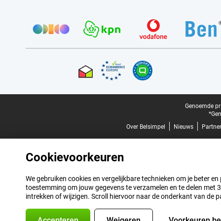
Provider partners
Certificaten, betaalmethoden, bezorgingsdienst partners
Juridische voettekst
Genoemde prij
*Gen
Over Belsimpel
Nieuws
Partne
Cookievoorkeuren
We gebruiken cookies en vergelijkbare technieken om je beter en pe
toestemming om jouw gegevens te verzamelen en te delen met 3 p
intrekken of wijzigen. Scroll hiervoor naar de onderkant van de p
Accepteren
Weigeren
Voorkeuren b