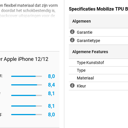
 flexibel materiaal dat zijn vorm
Specificaties Mobilize TPU 
n doordat het schokbestendig is,
e backcover uitsparingen voor de
Algemeen
Garantie
Garantietype
Algemene Features
r Apple iPhone 12/12
Type Kunststof
Type
8,0
t:
Materiaal
8,4
Kleur
8,1
e
8,1
8,0
: