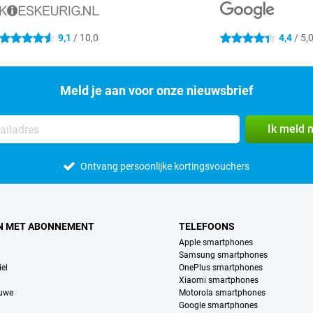
9,1
/ 10,0
4,4
/ 5,
4.6 sterren
4.4 sterren
Meld je aan voor onze nieuwsbrief
Ik meld 
Ontvang persoonlijke kortingsvouchers
N MET ABONNEMENT
TELEFOONS
Apple smartphones
Samsung smartphones
el
OnePlus smartphones
Xiaomi smartphones
euwe
Motorola smartphones
Google smartphones