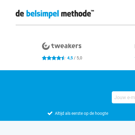
Externe winkelbeoordelingen
4,5
/ 5,0
4.5 sterren
Altijd als eerste op de hoogte