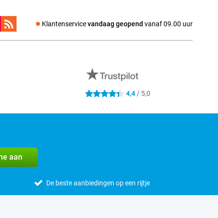
Klantenservice
vandaag geopend
vanaf 09.00 uur
0
4,4
/ 5,0
4.4 sterren
me aan
De beste aanbiedingen op een rijtje