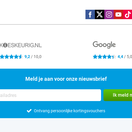
Social media
9,2
/ 10,0
4,4
/ 5,
4.6 sterren
4.4 sterren
Meld je aan voor onze nieuwsbrief
Ik meld 
Ontvang persoonlijke kortingsvouchers