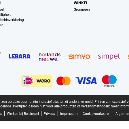
EL
WINKEL
pel
Groningen
iligheid
kheidsverklaring
re
zen op deze pagina zijn inclusief btw, tenzij anders vermeld.
Prijzen zijn exclusief 
oemde levertijden gelden niet voor alle producten of verzendmethoden:
meer inform
rs
Werken bij Belsimpel
Privacy
Impressum
Cookievoorkeuren
Algemen