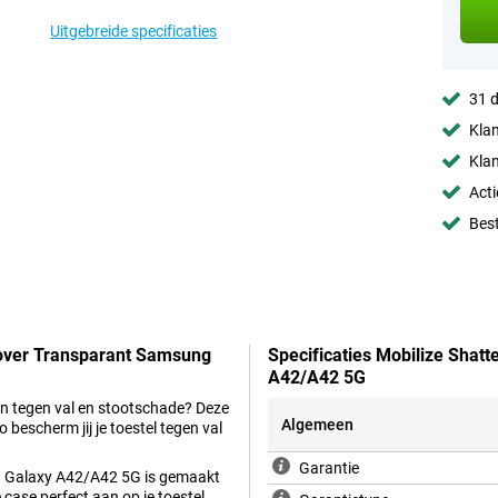
Uitgebreide specificaties
31 d
Klan
Klan
Acti
Best
Cover Transparant Samsung
Specificaties Mobilize Sha
A42/A42 5G
n tegen val en stootschade? Deze
Algemeen
 bescherm jij je toestel tegen val
Garantie
g Galaxy A42/A42 5G is gemaakt
 case perfect aan op je toestel.