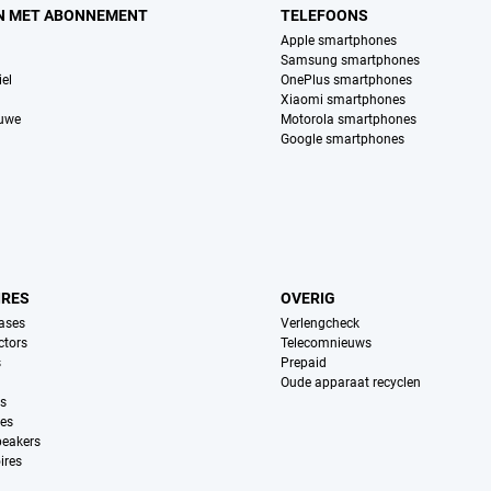
N MET ABONNEMENT
TELEFOONS
Apple smartphones
Samsung smartphones
el
OnePlus smartphones
Xiaomi smartphones
euwe
Motorola smartphones
Google smartphones
IRES
OVERIG
ases
Verlengcheck
ctors
Telecomnieuws
s
Prepaid
Oude apparaat recyclen
ns
es
peakers
ires