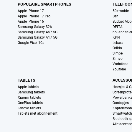
POPULAIRE SMARTPHONES
TELEFOO
Apple iPhone 17
50+mobiel
Apple iPhone 17 Pro
Ben
Apple iPhone 16
Budget Mobi
Samsung Galaxy S26
DELTA
Samsung Galaxy A57 5G
hollandsni
Samsung Galaxy A17 5G
KPN
Google Pixel 10a
Lebara
Odido
Simpel
Simyo
Vodafone
Youfone
TABLETS
ACCESSO
Apple tablets
Hoesjes & C
Samsung tablets
Screenprote
Xiaomi tablets
Powerbank
OnePlus tablets
Oordopjes
Lenovo tablets
Koptelefoo
Tablets met abonnement
Smartwatch
Bluetooth s
Alle accesso