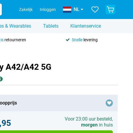
NL
Zakelijk
Inloggen
es & Wearables
Tablets
Klantenservice
is
retourneren
Snelle
levering
xy A42/A42 5G
oopprijs
Voor 23:00 uur besteld,
,95
morgen
in huis