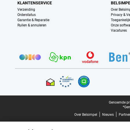
KLANTENSERVICE
BELSIMP
Verzending
Over Belsim
Orderstatus
Privacy & Ve
Garantie & Reparatie
Toegankelij
Ruilen & annuleren
Onze softwa
Vacatures
Provider partners
Certificaten, betaalmethoden, bezorgingsdienst partners
Juridische voettekst
Genoemde prij
*Gen
Over Belsimpel
Nieuws
Partne