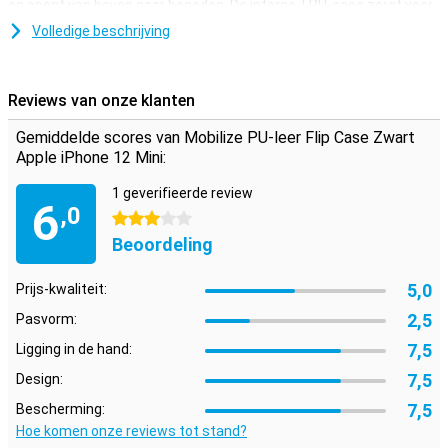
en opent van boven naar beneden. De interne TPU-case zorgt voor
extra bescherming en stevigheid.
Volledige beschrijving
Aan de binnenkant van dit iPhone 12 Mini-hoesje is een vakje
aanwezig, waarin je een pasje of visitekaartje kunt opbergen.
Handig als je op pad wil met alleen je iPhone en bankpas. Een
Reviews van onze klanten
magneetsluiting aan de bovenkant zorgt ervoor dat de flipcover
niet zomaar open gaat.
Gemiddelde scores van Mobilize PU-leer Flip Case Zwart
Apple iPhone 12 Mini:
1 geverifieerde review
6
,0
3 sterren
Beoordeling
5,0
Prijs-kwaliteit:
2,5
Pasvorm:
7,5
Ligging in de hand:
7,5
Design:
7,5
Bescherming:
Hoe komen onze reviews tot stand?