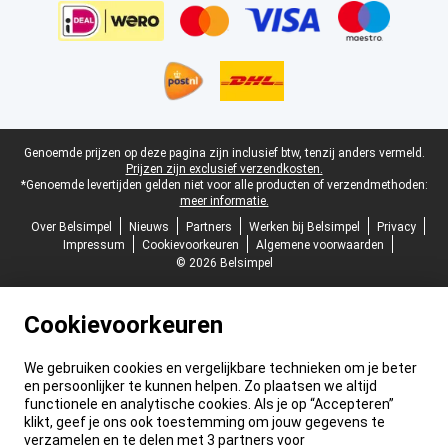
Juridische voettekst
Genoemde prijzen op deze pagina zijn inclusief btw, tenzij anders vermeld.
Prijzen zijn exclusief verzendkosten.
*Genoemde levertijden gelden niet voor alle producten of verzendmethoden:
meer informatie.
Over Belsimpel
Nieuws
Partners
Werken bij Belsimpel
Privacy
Impressum
Cookievoorkeuren
Algemene voorwaarden
© 2026 Belsimpel
Cookievoorkeuren
We gebruiken cookies en vergelijkbare technieken om je beter
en persoonlijker te kunnen helpen. Zo plaatsen we altijd
functionele en analytische cookies. Als je op “Accepteren”
klikt, geef je ons ook toestemming om jouw gegevens te
verzamelen en te delen met 3 partners voor