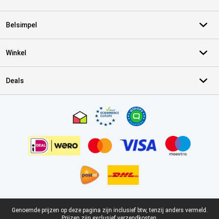
Belsimpel
Winkel
Deals
Certificaten, betaalmethoden, bezorgingsdienst partners
Juridische voettekst
Genoemde prijzen op deze pagina zijn inclusief btw, tenzij anders vermeld.
Prijzen zijn exclusief verzendkosten.