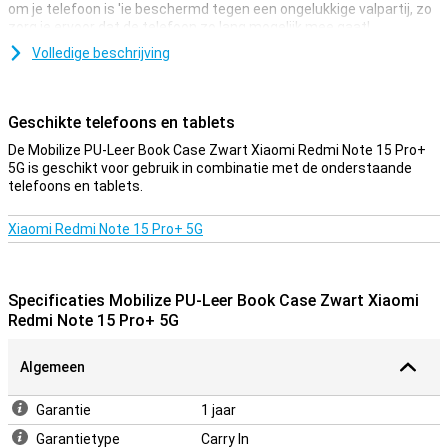
om je telefoon is 'ie beschermd tegen een ongelukkige valpartij, zo
zorg je ervoor dat de telefoon zo lang mogelijk mee gaat!
Book cases komen in allerlei soorten en kleuren, maar ze hebben
Volledige beschrijving
allemaal één ding gemeen: ze bieden erg goede bescherming aan je
telefoon. Alle zijden van je toestel zijn namelijk beschermt tegen
krassen en deuken.
Geschikte telefoons en tablets
Diervriendelijk hoesje
De Mobilize PU-Leer Book Case Zwart Xiaomi Redmi Note 15 Pro+
5G is geschikt voor gebruik in combinatie met de onderstaande
Dit hoesje is perfect voor jou als je opzoek bent naar een leren
telefoons en tablets.
hoesje dat ook nog eens diervriendelijk is. Het hoesje is namelijk
gemaakt van kunstleer en maakt daardoor geen gebruik van
dierlijke materialen.
Xiaomi Redmi Note 15 Pro+ 5G
Specificaties Mobilize PU-Leer Book Case Zwart Xiaomi
Redmi Note 15 Pro+ 5G
Algemeen
Garantie
1 jaar
Garantietype
Carry In