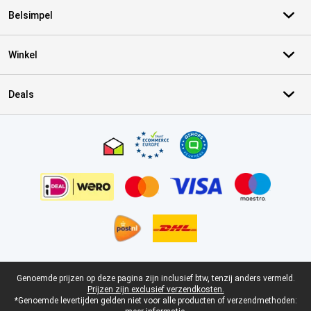
Belsimpel
Winkel
Deals
Certificaten, betaalmethoden, bezorgingsdienst partners
Juridische voettekst
Genoemde prijzen op deze pagina zijn inclusief btw, tenzij anders vermeld.
Prijzen zijn exclusief verzendkosten.
*Genoemde levertijden gelden niet voor alle producten of verzendmethoden: