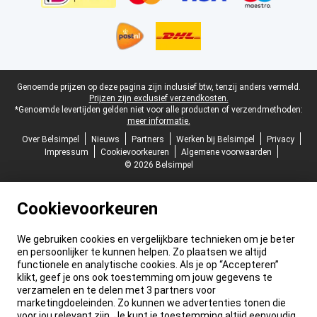
Juridische voettekst
Genoemde prijzen op deze pagina zijn inclusief btw, tenzij anders vermeld.
Prijzen zijn exclusief verzendkosten.
*Genoemde levertijden gelden niet voor alle producten of verzendmethoden:
meer informatie.
Over Belsimpel
Nieuws
Partners
Werken bij Belsimpel
Privacy
Impressum
Cookievoorkeuren
Algemene voorwaarden
© 2026 Belsimpel
Cookievoorkeuren
We gebruiken cookies en vergelijkbare technieken om je beter
en persoonlijker te kunnen helpen. Zo plaatsen we altijd
functionele en analytische cookies. Als je op “Accepteren”
klikt, geef je ons ook toestemming om jouw gegevens te
verzamelen en te delen met 3 partners voor
marketingdoeleinden. Zo kunnen we advertenties tonen die
voor jou relevant zijn. Je kunt je toestemming altijd eenvoudig