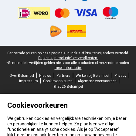
Juridische voettekst
Genoemde prijzen op deze pagina zijn inclusief btw, tenzij anders vermeld.
Prijzen zijn exclusief verzendkosten.
*Genoemde levertijden gelden niet voor alle producten of verzendmethoden:
meer informatie.
Over Belsimpel
Nieuws
Partners
Werken bij Belsimpel
Privacy
Impressum
Cookievoorkeuren
Algemene voorwaarden
© 2026 Belsimpel
Cookievoorkeuren
We gebruiken cookies en vergelijkbare technieken om je beter
en persoonlijker te kunnen helpen. Zo plaatsen we altijd
functionele en analytische cookies. Als je op “Accepteren”
klikt, geef je ons ook toestemming om jouw gegevens te