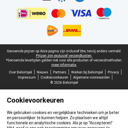
Juridische voettekst
Genoemde prijzen op deze pagina zijn inclusief btw, tenzij anders vermeld.
Prijzen zijn exclusief verzendkosten.
*Genoemde levertijden gelden niet voor alle producten of verzendmethoden:
meer informatie.
Over Belsimpel
Nieuws
Partners
Werken bij Belsimpel
Privacy
Impressum
Cookievoorkeuren
Algemene voorwaarden
© 2026 Belsimpel
Cookievoorkeuren
We gebruiken cookies en vergelijkbare technieken om je beter
en persoonlijker te kunnen helpen. Zo plaatsen we altijd
functionele en analytische cookies. Als je op “Accepteren”