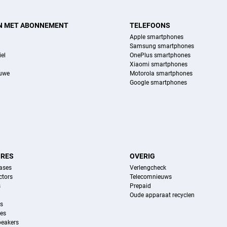
N MET ABONNEMENT
TELEFOONS
Apple smartphones
Samsung smartphones
el
OnePlus smartphones
Xiaomi smartphones
euwe
Motorola smartphones
Google smartphones
IRES
OVERIG
ases
Verlengcheck
ctors
Telecomnieuws
s
Prepaid
Oude apparaat recyclen
ns
es
peakers