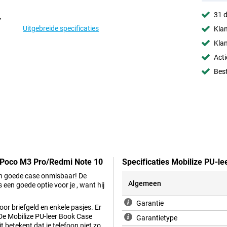
31 d
Uitgebreide specificaties
Klan
Klan
Acti
Best
t Poco M3 Pro/Redmi Note 10
Specificaties Mobilize PU-l
een goede case onmisbaar! De
Algemeen
en goede optie voor je , want hij
Garantie
oor briefgeld en enkele pasjes. Er
 De Mobilize PU-leer Book Case
Garantietype
 betekent dat je telefoon niet zo