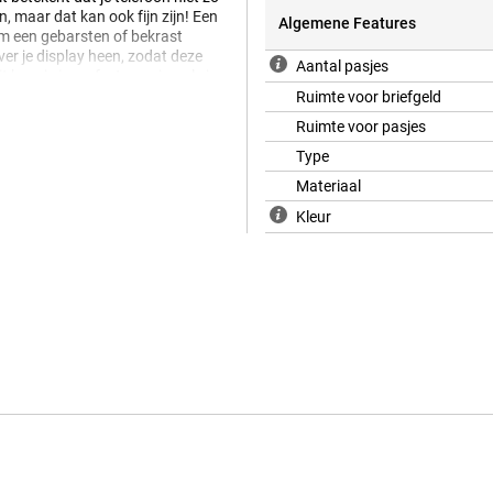
, maar dat kan ook fijn zijn! Een
Algemene Features
kom een gebarsten of bekrast
ver je display heen, zodat deze
Aantal pasjes
t hoesje is perfect voor jou als je
 is. Het hoesje is namelijk
Ruimte voor briefgeld
ijke materialen.
Ruimte voor pasjes
Type
Materiaal
Kleur