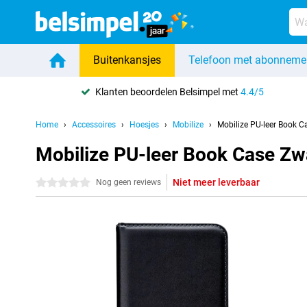
Buitenkansjes
Telefoon met abonneme
Klanten beoordelen Belsimpel met
4.4/5
Home
Accessoires
Hoesjes
Mobilize
Mobilize PU-leer Book 
Mobilize PU-leer Book Case Z
Niet meer leverbaar
0 sterren
Nog geen reviews