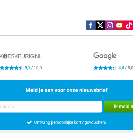
Social media
9,1
/ 10,0
4,4
/ 5,
4.6 sterren
4.4 sterren
Meld je aan voor onze nieuwsbrief
Ik meld 
Ontvang persoonlijke kortingsvouchers