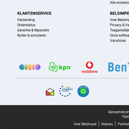
Alle accesso
KLANTENSERVICE
BELSIMP
Verzending
Over Belsim
Orderstatus
Privacy & Ve
Garantie & Reparatie
Toegankelij
Ruilen & annuleren
Onze softwa
Vacatures
Provider partners
Certificaten, betaalmethoden, bezorgingsdienst partners
Juridische voettekst
Genoemde prij
*Gen
Over Belsimpel
Nieuws
Partne