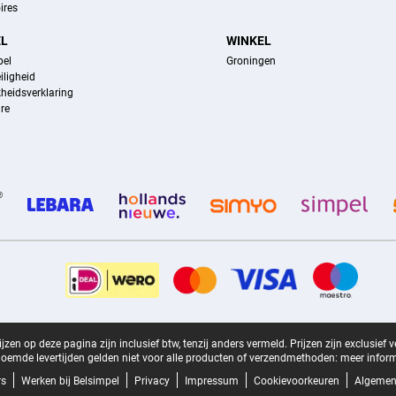
ires
EL
WINKEL
pel
Groningen
iligheid
kheidsverklaring
re
zen op deze pagina zijn inclusief btw, tenzij anders vermeld.
Prijzen zijn exclusief 
oemde levertijden gelden niet voor alle producten of verzendmethoden:
meer inform
rs
Werken bij Belsimpel
Privacy
Impressum
Cookievoorkeuren
Algemen