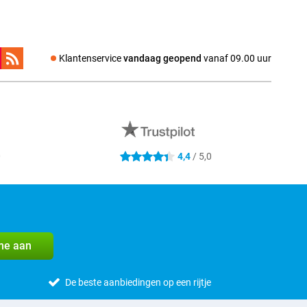
Klantenservice
vandaag geopend
vanaf 09.00 uur
0
4,4
/ 5,0
4.4 sterren
me aan
De beste aanbiedingen op een rijtje