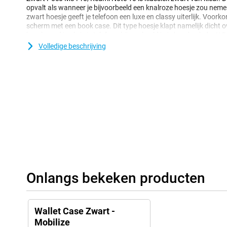
opvalt als wanneer je bijvoorbeeld een knalroze hoesje zou nemen
zwart hoesje geeft je telefoon een luxe en classy uiterlijk. Voor
scherm met een book case. Dit type hoesje klapt namelijk dicht o
beschermd is als je je telefoon bijvoorbeeld in je broekzak doet! Di
opzoek bent naar een leren hoesje dat ook nog eens diervriendelijk
Volledige beschrijving
gemaakt van kunstleer en maakt daardoor geen gebruik van dierl
Onlangs bekeken producten
Wallet Case Zwart -
Mobilize