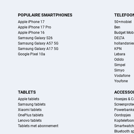
POPULAIRE SMARTPHONES
TELEFOO
Apple iPhone 17
50+mobiel
Apple iPhone 17 Pro
Ben
Apple iPhone 16
Budget Mobi
Samsung Galaxy S26
DELTA
Samsung Galaxy A57 5G
hollandsni
Samsung Galaxy A17 5G
KPN
Google Pixel 10a
Lebara
Odido
Simpel
Simyo
Vodafone
Youfone
TABLETS
ACCESSO
Apple tablets
Hoesjes & C
Samsung tablets
Screenprote
Xiaomi tablets
Powerbank
OnePlus tablets
Oordopjes
Lenovo tablets
Koptelefoo
Tablets met abonnement
Smartwatch
Bluetooth s