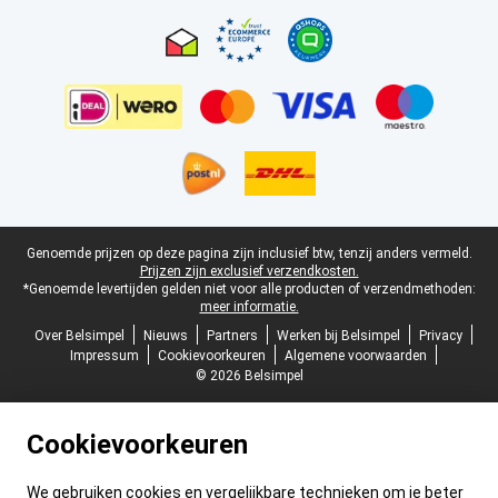
Certificaten, betaalmethoden, bezorgingsdienst partners
Juridische voettekst
Genoemde prijzen op deze pagina zijn inclusief btw, tenzij anders vermeld.
Prijzen zijn exclusief verzendkosten.
*Genoemde levertijden gelden niet voor alle producten of verzendmethoden:
meer informatie.
Over Belsimpel
Nieuws
Partners
Werken bij Belsimpel
Privacy
Impressum
Cookievoorkeuren
Algemene voorwaarden
© 2026 Belsimpel
Cookievoorkeuren
We gebruiken cookies en vergelijkbare technieken om je beter