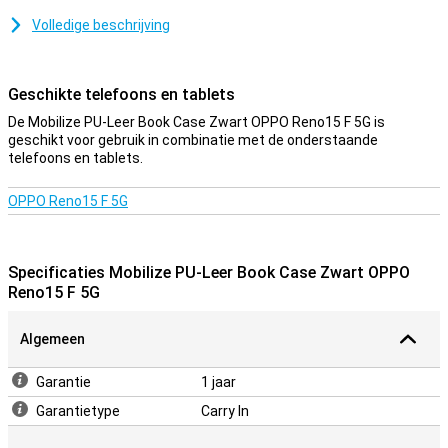
mee gaat.
Volledige beschrijving
Eén van de grote voordelen van dit hoesje is de stand, waarmee je
je telefoon neerzet op ieder vlak oppervlak! Zo hoef je je telefoon
bijvoorbeeld niet vast te houden als je een serie kijkt!
Geschikte telefoons en tablets
Stevig hoesje
De Mobilize PU-Leer Book Case Zwart OPPO Reno15 F 5G is
geschikt voor gebruik in combinatie met de onderstaande
Doordat het hoesje van kunstsleer gemaakt is, biedt dit optimale
telefoons en tablets.
bescherming voor je toestel. Ook gaat beschermd dit hoesje niet
alleen de voorkant maar ook de achterkant. Dankzij de vakjes die je
in dit hoesje vindt, kun je naast je Reno15 F 5G ook nog eens je
OPPO Reno15 F 5G
pinpas, briefgeld en andere pasjes kwijt.
Specificaties Mobilize PU-Leer Book Case Zwart OPPO
Reno15 F 5G
Algemeen
Garantie
1 jaar
Garantietype
Carry In