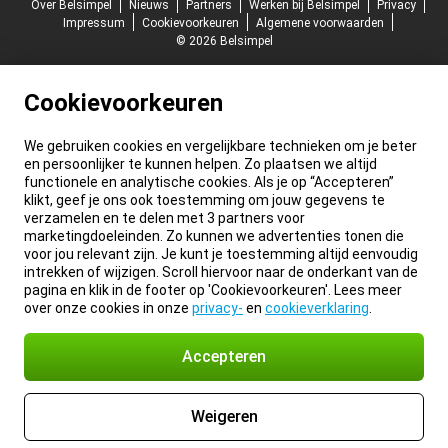
Over Belsimpel
Nieuws
Partners
Werken bij Belsimpel
Privacy
Impressum
Cookievoorkeuren
Algemene voorwaarden
© 2026 Belsimpel
Cookievoorkeuren
We gebruiken cookies en vergelijkbare technieken om je beter
en persoonlijker te kunnen helpen. Zo plaatsen we altijd
functionele en analytische cookies. Als je op “Accepteren”
klikt, geef je ons ook toestemming om jouw gegevens te
verzamelen en te delen met 3 partners voor
marketingdoeleinden. Zo kunnen we advertenties tonen die
voor jou relevant zijn. Je kunt je toestemming altijd eenvoudig
intrekken of wijzigen. Scroll hiervoor naar de onderkant van de
pagina en klik in de footer op 'Cookievoorkeuren'. Lees meer
over onze cookies in onze
privacy-
en
cookieverklaring
.
Accepteren
Weigeren