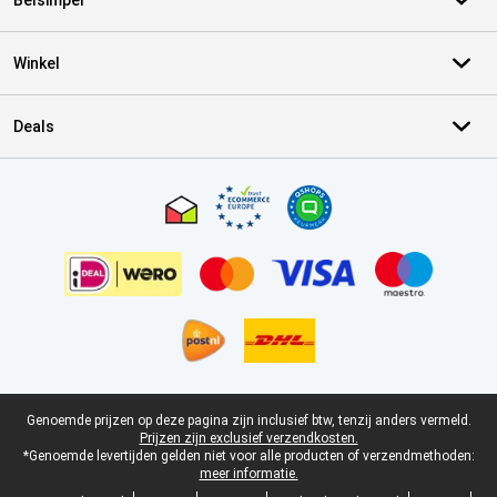
Belsimpel
Winkel
Deals
Certificaten, betaalmethoden, bezorgingsdienst partners
Juridische voettekst
Genoemde prijzen op deze pagina zijn inclusief btw, tenzij anders vermeld.
Prijzen zijn exclusief verzendkosten.
*Genoemde levertijden gelden niet voor alle producten of verzendmethoden:
meer informatie.