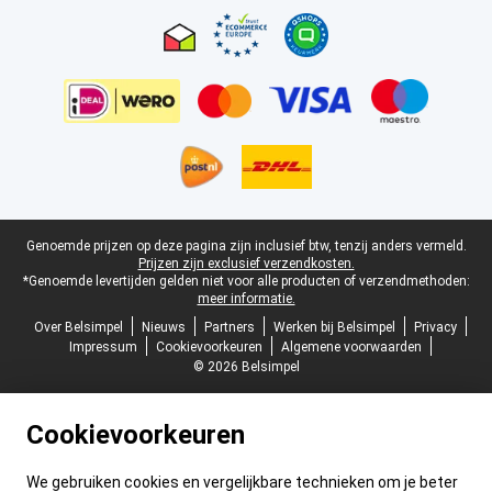
Juridische voettekst
Genoemde prijzen op deze pagina zijn inclusief btw, tenzij anders vermeld.
Prijzen zijn exclusief verzendkosten.
*Genoemde levertijden gelden niet voor alle producten of verzendmethoden:
meer informatie.
Over Belsimpel
Nieuws
Partners
Werken bij Belsimpel
Privacy
Impressum
Cookievoorkeuren
Algemene voorwaarden
© 2026 Belsimpel
Cookievoorkeuren
We gebruiken cookies en vergelijkbare technieken om je beter