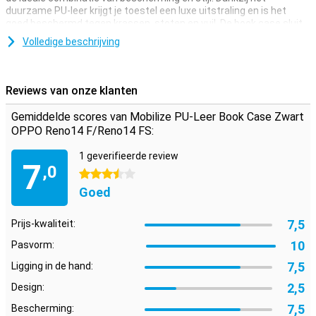
duurzame PU-leer krijgt je toestel een luxe uitstraling en is het
goed beschermd tegen krassen, stoten en vuil. De book case sluit
stevig met een magneet en heeft handige vakjes voor pasjes of
Volledige beschrijving
briefgeld. Zo heb je alles bij de hand, zonder extra portemonnee.
Deze hoes is speciaal op maat gemaakt voor de OPPO Reno14
F/Reno14 FS, dus alles past perfect.
Reviews van onze klanten
Duurzaam, tijdloos en gebruiksvriendelijk
Gemiddelde scores van Mobilize PU-Leer Book Case Zwart
De zwarte kleur geeft deze hoes een tijdloos en professioneel
OPPO Reno14 F/Reno14 FS:
uiterlijk, geschikt voor elke situatie. De strakke afwerking en het
stevige materiaal zorgen voor langdurige bescherming. En doordat
1 geverifieerde review
alle knoppen en poorten goed bereikbaar blijven, gebruik je je OPPO
7
,0
Reno14 F/Reno14 FS net zo makkelijk als zonder hoes, maar dan
3.5 sterren
met extra zekerheid.
Goed
7,5
Prijs-kwaliteit:
10
Pasvorm:
7,5
Ligging in de hand:
2,5
Design:
7,5
Bescherming: