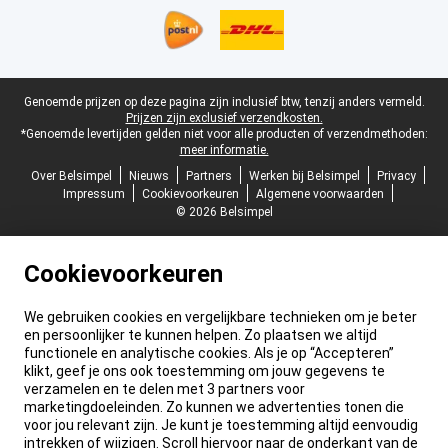
Juridische voettekst
Genoemde prijzen op deze pagina zijn inclusief btw, tenzij anders vermeld.
Prijzen zijn exclusief verzendkosten.
*Genoemde levertijden gelden niet voor alle producten of verzendmethoden:
meer informatie.
Over Belsimpel
Nieuws
Partners
Werken bij Belsimpel
Privacy
Impressum
Cookievoorkeuren
Algemene voorwaarden
© 2026 Belsimpel
Cookievoorkeuren
We gebruiken cookies en vergelijkbare technieken om je beter
en persoonlijker te kunnen helpen. Zo plaatsen we altijd
functionele en analytische cookies. Als je op “Accepteren”
klikt, geef je ons ook toestemming om jouw gegevens te
verzamelen en te delen met 3 partners voor
marketingdoeleinden. Zo kunnen we advertenties tonen die
voor jou relevant zijn. Je kunt je toestemming altijd eenvoudig
intrekken of wijzigen. Scroll hiervoor naar de onderkant van de