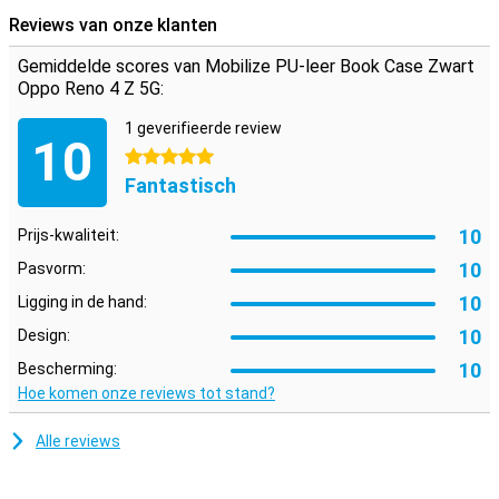
je telefoon in de softcase van TPU zodat telefoon stevig vastzit.
Reviews van onze klanten
Aan de binnenkant zitten twee horizontale vakjes voor pasjes en
één verticaal vakje voor briefgeld. Zo heb je je belangrijkste
Gemiddelde scores van Mobilize PU-leer Book Case Zwart
spulletjes op één plek.
Oppo Reno 4 Z 5G:
1 geverifieerde review
10
5 sterren
Fantastisch
10
Prijs-kwaliteit:
10
Pasvorm:
10
Ligging in de hand:
10
Design:
10
Bescherming:
Hoe komen onze reviews tot stand?
Alle reviews