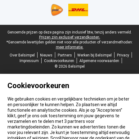
Juridische voettekst
Genoemde prijzen op deze pagina zijn inclusief btw, tenzij anders vermeld.
Prijzen zijn exclusief verzendkosten.
*Genoemde levertijden gelden niet voor alle producten of verzendmethoden:
meer informatie.
Over Belsimpel
Nieuws
Partners
Werken bij Belsimpel
Privacy
Impressum
Cookievoorkeuren
Algemene voorwaarden
© 2026 Belsimpel
Cookievoorkeuren
We gebruiken cookies en vergelijkbare technieken om je beter
en persoonlijker te kunnen helpen. Zo plaatsen we altijd
functionele en analytische cookies. Als je op “Accepteren”
klikt, geef je ons ook toestemming om jouw gegevens te
verzamelen en te delen met 3 partners voor
marketingdoeleinden. Zo kunnen we advertenties tonen die
voor jou relevant zijn. Je kunt je toestemming altijd eenvoudig
intrekken of wijzigen. Scroll hiervoor naar de onderkant van de