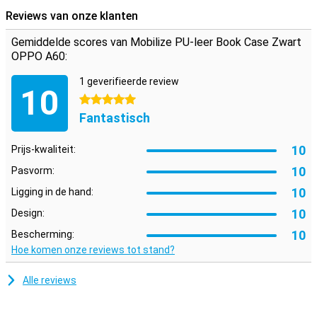
bijvoorbeeld niet vast te houden als je een serie kijkt!
Reviews van onze klanten
Een stevig hoesje voor een goede prijs
Gemiddelde scores van Mobilize PU-leer Book Case Zwart
Doordat het hoesje van kunststof gemaakt is, biedt dit optimale
OPPO A60:
bescherming voor je toestel. Hier komt nog bij dat kunststof
hoesjes vaak niet zo duur zijn als andere hoesjes. Dankzij de vakjes
1 geverifieerde review
10
die je in dit hoesje vindt, kun je naast je OPPO A60 ook nog eens je
5 sterren
pinpas, briefgeld en andere pasjes kwijt.
Fantastisch
10
Prijs-kwaliteit:
10
Pasvorm:
10
Ligging in de hand:
10
Design:
10
Bescherming:
Hoe komen onze reviews tot stand?
Alle reviews