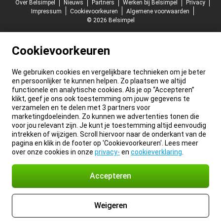
Over Belsimpel
Nieuws
Partners
Werken bij Belsimpel
Privacy
Impressum
Cookievoorkeuren
Algemene voorwaarden
© 2026 Belsimpel
Cookievoorkeuren
We gebruiken cookies en vergelijkbare technieken om je beter
en persoonlijker te kunnen helpen. Zo plaatsen we altijd
functionele en analytische cookies. Als je op “Accepteren”
klikt, geef je ons ook toestemming om jouw gegevens te
verzamelen en te delen met 3 partners voor
marketingdoeleinden. Zo kunnen we advertenties tonen die
voor jou relevant zijn. Je kunt je toestemming altijd eenvoudig
intrekken of wijzigen. Scroll hiervoor naar de onderkant van de
pagina en klik in de footer op 'Cookievoorkeuren'. Lees meer
over onze cookies in onze
privacy-
en
cookieverklaring
.
Accepteren
Weigeren