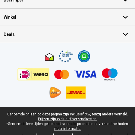
Belsimpel
Winkel
Deals
Certificaten, betaalmethoden, bezorgingsdienst partners
Juridische voettekst
Genoemde prijzen op deze pagina zijn inclusief btw, tenzij anders vermeld.
Prijzen zijn exclusief verzendkosten.
*Genoemde levertijden gelden niet voor alle producten of verzendmethoden:
meer informatie.