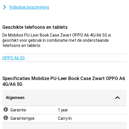
mee gaat.
Volledige beschrijving
Eén van de grote voordelen van dit hoesje is de stand, waarmee je
je telefoon neerzet op ieder vlak oppervlak! Zo hoef je je telefoon
bijvoorbeeld niet vast te houden als je een serie kijkt!
Geschikte telefoons en tablets
Stevig hoesje
De Mobilize PU-Leer Book Case Zwart OPPO A6 4G/A6 5G is
geschikt voor gebruik in combinatie met de onderstaande
Doordat het hoesje van kunstsleer gemaakt is, biedt dit optimale
telefoons en tablets.
bescherming voor je toestel. Ook gaat beschermd dit hoesje niet
alleen de voorkant maar ook de achterkant. Dankzij de vakjes die je
in dit hoesje vindt, kun je naast je Mobilize PU-Leer Book Case
OPPO A6 5G
Zwart OPPO A6 4G/A6 5G ook nog eens je pinpas, briefgeld en
andere pasjes kwijt.
Specificaties Mobilize PU-Leer Book Case Zwart OPPO A6
4G/A6 5G
Algemeen
Garantie
1 jaar
Garantietype
Carry In