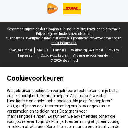
Juridische voettekst
Genoemde prijzen op deze pagina zijn inclusief btw, tenzij anders vermeld.
Prijzen zijn exclusief verzendkosten.
*Genoemde levertijden gelden niet voor alle producten of verzendmethoden:
meer informatie.
Over Belsimpel
Nieuws
Partners
Werken bij Belsimpel
Privacy
Impressum
Cookievoorkeuren
Algemene voorwaarden
© 2026 Belsimpel
Cookievoorkeuren
We gebruiken cookies en vergelijkbare technieken om je beter
en persoonlijker te kunnen helpen. Zo plaatsen we altijd
functionele en analytische cookies. Als je op “Accepteren”
klikt, geef je ons ook toestemming om jouw gegevens te
verzamelen en te delen met 3 partners voor
marketingdoeleinden. Zo kunnen we advertenties tonen die
voor jou relevant zijn. Je kunt je toestemming altijd eenvoudig
intrekken of wijzigen. Scroll hiervoor naar de onderkant van de