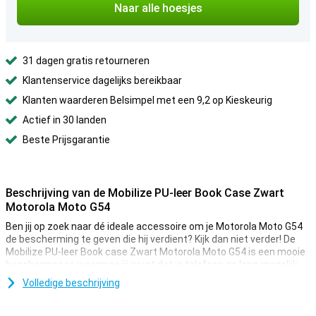
Naar alle hoesjes
31 dagen gratis retourneren
Klantenservice dagelijks bereikbaar
Klanten waarderen Belsimpel met een 9,2 op Kieskeurig
Actief in 30 landen
Beste Prijsgarantie
Beschrijving van de Mobilize PU-leer Book Case Zwart
Motorola Moto G54
Ben jij op zoek naar dé ideale accessoire om je Motorola Moto G54
de bescherming te geven die hij verdient? Kijk dan niet verder! De
Mobilize PU-leer Book case Zwart Motorola Moto G54 is een mooie
beschermcase waarmee jij zorgt dat je telefoon zo lang mogelijk
mee gaat.
Volledige beschrijving
Ben jij op zoek naar een case die niet opvalt, maar gewoon doet wat
'ie moet doen? Kies dan voor een zwart hoesje, zoals de Mobilize