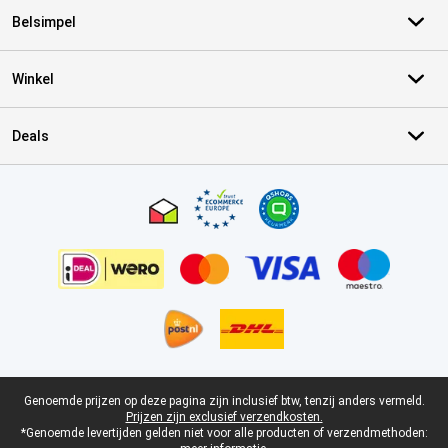
Belsimpel
Winkel
Deals
Certificaten, betaalmethoden, bezorgingsdienst partners
Juridische voettekst
Genoemde prijzen op deze pagina zijn inclusief btw, tenzij anders vermeld.
Prijzen zijn exclusief verzendkosten.
*Genoemde levertijden gelden niet voor alle producten of verzendmethoden: