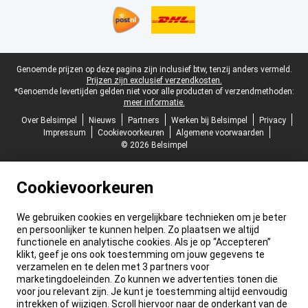
Juridische voettekst
Genoemde prijzen op deze pagina zijn inclusief btw, tenzij anders vermeld.
Prijzen zijn exclusief verzendkosten.
*Genoemde levertijden gelden niet voor alle producten of verzendmethoden:
meer informatie.
Over Belsimpel
Nieuws
Partners
Werken bij Belsimpel
Privacy
Impressum
Cookievoorkeuren
Algemene voorwaarden
© 2026 Belsimpel
Cookievoorkeuren
We gebruiken cookies en vergelijkbare technieken om je beter
en persoonlijker te kunnen helpen. Zo plaatsen we altijd
functionele en analytische cookies. Als je op “Accepteren”
klikt, geef je ons ook toestemming om jouw gegevens te
verzamelen en te delen met 3 partners voor
marketingdoeleinden. Zo kunnen we advertenties tonen die
voor jou relevant zijn. Je kunt je toestemming altijd eenvoudig
intrekken of wijzigen. Scroll hiervoor naar de onderkant van de