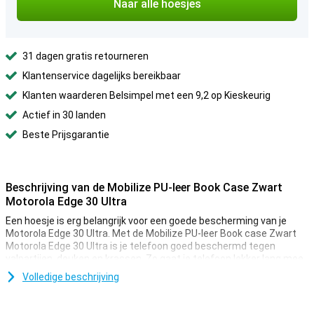
Naar alle hoesjes
31 dagen gratis retourneren
Klantenservice dagelijks bereikbaar
Klanten waarderen Belsimpel met een 9,2 op Kieskeurig
Actief in 30 landen
Beste Prijsgarantie
Beschrijving van de Mobilize PU-leer Book Case Zwart
Motorola Edge 30 Ultra
Een hoesje is erg belangrijk voor een goede bescherming van je
Motorola Edge 30 Ultra. Met de Mobilize PU-leer Book case Zwart
Motorola Edge 30 Ultra is je telefoon goed beschermd tegen
valpartijen, deuken en krassen. Zo gaat je telefoon lekker lang mee.
Deze case voor je Motorola Edge 30 Ultra is een hoesje en
Volledige beschrijving
portemonnee in één. Er is namelijk ruimte voor verschillende pasjes
en briefgeld.