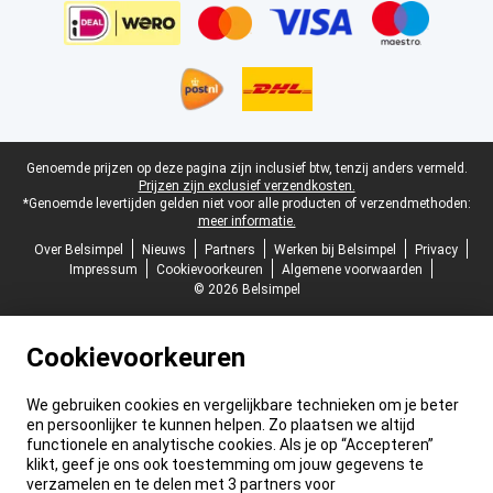
Juridische voettekst
Genoemde prijzen op deze pagina zijn inclusief btw, tenzij anders vermeld.
Prijzen zijn exclusief verzendkosten.
*Genoemde levertijden gelden niet voor alle producten of verzendmethoden:
meer informatie.
Over Belsimpel
Nieuws
Partners
Werken bij Belsimpel
Privacy
Impressum
Cookievoorkeuren
Algemene voorwaarden
© 2026 Belsimpel
Cookievoorkeuren
We gebruiken cookies en vergelijkbare technieken om je beter
en persoonlijker te kunnen helpen. Zo plaatsen we altijd
functionele en analytische cookies. Als je op “Accepteren”
klikt, geef je ons ook toestemming om jouw gegevens te
verzamelen en te delen met 3 partners voor