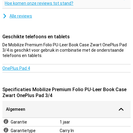
Hoe komen onze reviews tot stand?
gemaakt van kunstleer en maakt daardoor geen gebruik van
dierlijke materialen.
Alle reviews
Geschikte telefoons en tablets
De Mobilize Premium Folio PU-Leer Book Case Zwart OnePlus Pad
3/4 is geschikt voor gebruik in combinatie met de onderstaande
telefoons en tablets.
OnePlus Pad 4
Specificaties Mobilize Premium Folio PU-Leer Book Case
Zwart OnePlus Pad 3/4
Algemeen
Garantie
1 jaar
Garantietype
Carry In