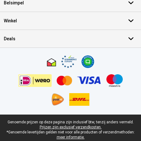
Belsimpel
Winkel
Deals
Certificaten, betaalmethoden, bezorgingsdienst partners
Juridische voettekst
Genoemde prijzen op deze pagina zijn inclusief btw, tenzij anders vermeld.
Prijzen zijn exclusief verzendkosten.
*Genoemde levertijden gelden niet voor alle producten of verzendmethoden:
meer informatie.