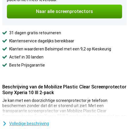
Naar alle screenprotectors
31 dagen gratis retourneren
Klantenservice dagelijks bereikbaar
Klanten waarderen Belsimpel met een 9,2 op Kieskeurig
Actief in 30 landen
Beste Prijsgarantie
Beschrijving van de Mobilize Plastic Clear Screenprotector
Sony Xperia 10 III 2-pack
Je kan met een doorzichtige screenprotector je telefoon
beschermen zonder dat dit er storend uit ziet. Met een
transparante screenprotector van Mobilize Plastic Clear
Screenprotector Sony Xperia 10 III 2-pack valt deze bijna niet op, en
gebruik je de telefoon alsof deze er niet op zit.
Volledige beschrijving
Een kras kan super vervelend zijn. Vooral als je toestel duur is. Wees