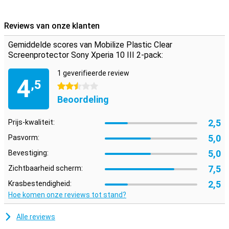
verstandig en koop een plastic screenprotector voor je scherm. Zo
voorkom allerlei lichte schade op je touchscreen! Met deze
Reviews van onze klanten
screenprotectorset heb je er altijd nog eentje achter de hand. Ze
worden namelijk geleverd per twee stuks.
Gemiddelde scores van Mobilize Plastic Clear
Let op!
Sommige displays zijn aan de zijkanten een klein beetje
Screenprotector Sony Xperia 10 III 2-pack:
afgerond. Daardoor past er geen screenprotector op tot de rand,
maar alleen op het gedeelte dat vlak is. Het kan hierdoor voorkomen
1 geverifieerde review
dat een screenprotector iets kleiner is dan het scherm. Voor
4
,5
handige tips check de video hieronder.
2.5 sterren
Beoordeling
2,5
Prijs-kwaliteit:
5,0
Pasvorm:
5,0
Bevestiging:
7,5
Zichtbaarheid scherm:
2,5
Krasbestendigheid:
Hoe komen onze reviews tot stand?
Alle reviews