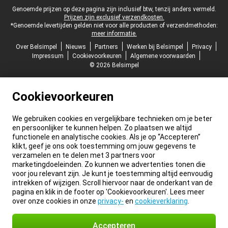
Juridische voettekst
Genoemde prijzen op deze pagina zijn inclusief btw, tenzij anders vermeld.
Prijzen zijn exclusief verzendkosten.
*Genoemde levertijden gelden niet voor alle producten of verzendmethoden:
meer informatie.
Over Belsimpel
Nieuws
Partners
Werken bij Belsimpel
Privacy
Impressum
Cookievoorkeuren
Algemene voorwaarden
© 2026 Belsimpel
Cookievoorkeuren
We gebruiken cookies en vergelijkbare technieken om je beter
en persoonlijker te kunnen helpen. Zo plaatsen we altijd
functionele en analytische cookies. Als je op “Accepteren”
klikt, geef je ons ook toestemming om jouw gegevens te
verzamelen en te delen met 3 partners voor
marketingdoeleinden. Zo kunnen we advertenties tonen die
voor jou relevant zijn. Je kunt je toestemming altijd eenvoudig
intrekken of wijzigen. Scroll hiervoor naar de onderkant van de
pagina en klik in de footer op 'Cookievoorkeuren'. Lees meer
over onze cookies in onze
privacy-
en
cookieverklaring
.
Accepteren