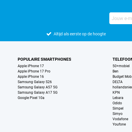
Altijd als eerste op de hoogte
POPULAIRE SMARTPHONES
TELEFOO
Apple iPhone 17
50+mobiel
Apple iPhone 17 Pro
Ben
Apple iPhone 16
Budget Mobi
Samsung Galaxy S26
DELTA
Samsung Galaxy A57 5G
hollandsni
Samsung Galaxy A17 5G
KPN
Google Pixel 10a
Lebara
Odido
Simpel
Simyo
Vodafone
Youfone