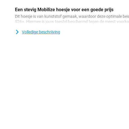
Een stevig Mobilize hoesje voor een goede prijs
Dit hoesje is van kunststof gemaak, waardoor deze optimale be
S26+. Hiermee is jouw toestel beschermd tegen de meest voorko
stoten en krassen. Daar komt nog bij dat kunststof hoesjes vaak 
hoesjes. Met dit hoesje van Mobilize blijf jij genieten van het des
Volledige beschrijving
case doorzichtig is.
Compatibel met MagSafe-accessoires
Deze Mobilize PC Back Cover Transparant Magnetisch Samsung 
MagSafe, waardoor je eenvoudig gebruik kunt maken van alle M
magnetische autohouders en draadloze opladers. Hierdoor hoef 
De ingebouwde magneten zorgen voor een stevige verbinding en 
stuk gemakkelijker.