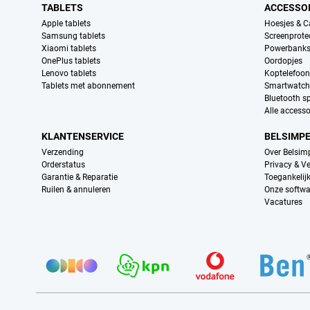
TABLETS
ACCESSO
Apple tablets
Hoesjes & C
Samsung tablets
Screenprote
Xiaomi tablets
Powerbank
OnePlus tablets
Oordopjes
Lenovo tablets
Koptelefoo
Tablets met abonnement
Smartwatch
Bluetooth s
Alle accesso
KLANTENSERVICE
BELSIMP
Verzending
Over Belsim
Orderstatus
Privacy & Ve
Garantie & Reparatie
Toegankelij
Ruilen & annuleren
Onze softwa
Vacatures
Provider partners
Certificaten, betaalmethoden, bezorgingsdienst partners