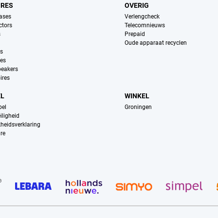
IRES
OVERIG
ases
Verlengcheck
ctors
Telecomnieuws
s
Prepaid
Oude apparaat recyclen
ns
es
peakers
ires
EL
WINKEL
pel
Groningen
iligheid
kheidsverklaring
re