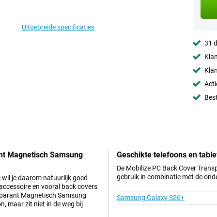
Uitgebreide specificaties
31 d
Klan
Klan
Acti
Best
rant Magnetisch Samsung
Geschikte telefoons en table
De Mobilize PC Back Cover Trans
gebruik in combinatie met de ond
wil je daarom natuurlijk goed
ccessoire en vooral back covers
ansparant Magnetisch Samsung
Samsung Galaxy S26+
, maar zit niet in de weg bij