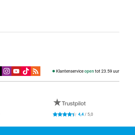
edia
Klantenservice
open
tot 23.59 uur
0
4,4
/ 5,0
4.4 sterren