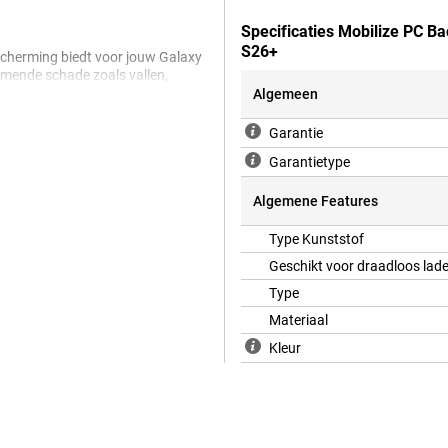
Specificaties Mobilize PC 
S26+
scherming biedt voor jouw Galaxy
mende schade zoals vallen,
niet zo duur zijn als andere
Algemeen
ign van je telefoon, aangezien de
Garantie
Garantietype
Galaxy S26+ is compatibel met
Algemene Features
agSafe-accessoires zoals
je geen kabels meer te gebruiken.
Type Kunststof
maken je dagelijkse routine een
Geschikt voor draadloos lad
Type
Materiaal
Kleur