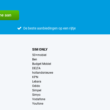
me aan
De beste aanbiedingen op een rijtje
SIM ONLY
50+mobiel
Ben
Budget Mobiel
DELTA
hollandsnieuwe
KPN
Lebara
Odido
Simpel
Simyo
Vodafone
Youfone