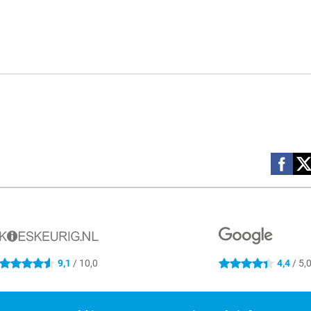
Social m
9,1
/ 10,0
4,4
/ 5,
4.6 sterren
4.4 sterren