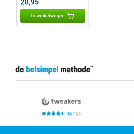
20,95
In winkelwagen
Externe winkelbeoordelingen
4,5
/ 5,0
4.5 sterren