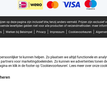
zen op deze pagina zijn inclusief btw, tenzij anders vermeld.
Prijzen zijn exclusief 
oemde levertijden gelden niet voor alle producten of verzendmethoden:
meer inform
rs
Werken bij Belsimpel
Privacy
Impressum
Cookievoorkeuren
Algemen
rsoonlijker te kunnen helpen. Zo plaatsen we altijd functionele en analyti
artners voor marketingdoeleinden. Zo kunnen we advertenties tonen die v
agina en klik in de footer op 'Cookievoorkeuren'. Lees meer over onze coo
eheren