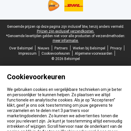
Juridische voettekst
Genoemde prijzen op deze pagina zijn inclusief btw, tenzij anders vermeld.
Prijzen zijn exclusief verzendkosten.
*Genoemde levertijden gelden niet voor alle producten of verzendmethoden:
meer informatie.
Over Belsimpel
Nieuws
Partners
Werken bij Belsimpel
Privacy
Impressum
Cookievoorkeuren
Algemene voorwaarden
© 2026 Belsimpel
Cookievoorkeuren
We gebruiken cookies en vergelijkbare technieken om je beter
en persoonlijker te kunnen helpen. Zo plaatsen we altijd
functionele en analytische cookies. Als je op “Accepteren”
klikt, geef je ons ook toestemming om jouw gegevens te
verzamelen en te delen met 3 partners voor
marketingdoeleinden. Zo kunnen we advertenties tonen die
voor jou relevant zijn. Je kunt je toestemming altijd eenvoudig
intrekken of wijzigen. Scroll hiervoor naar de onderkant van de