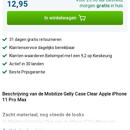
12,95
morgen
gratis
in huis
In winkelwagen
31 dagen gratis retourneren
Klantenservice dagelijks bereikbaar
Klanten waarderen Belsimpel met een 9,2 op Kieskeurig
Actief in 30 landen
Beste Prijsgarantie
Beschrijving van de Mobilize Gelly Case Clear Apple iPhone
11 Pro Max
Zacht materiaal, nog steeds de looks
De Mobilize Gelly Case Clear voor de iPhone 11 Pro Max is een
backcover die gemaakt is van een zacht soort rubber; TPU. Door